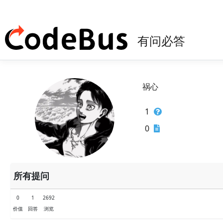
有问必答
祸心
1
0
所有提问
0
1
2692
价值
回答
浏览