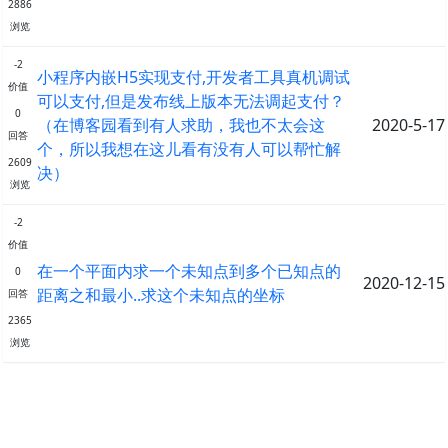
2886
浏览
-2
小程序内嵌H5实现支付,开发者工具真机调试
价值
可以支付,但是发布线上版本无法调起支付？
0
（在博客园看到有人求助，我也不太会这
2020-5-17
回答
个，所以我想在这儿看有没有人可以帮忙解
2609
决）
浏览
-2
价值
在一个平面内求一个未知点到多个已知点的
0
2020-12-15
距离之和最小..求这个未知点的坐标
回答
2365
浏览