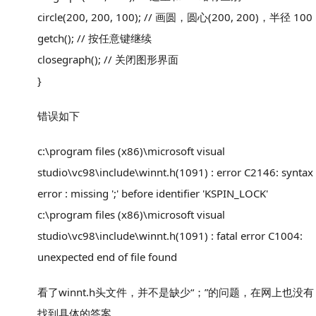
circle(200, 200, 100); // 画圆，圆心(200, 200)，半径 100
getch(); // 按任意键继续
closegraph(); // 关闭图形界面
}
错误如下
c:\program files (x86)\microsoft visual
studio\vc98\include\winnt.h(1091) : error C2146: syntax
error : missing ';' before identifier 'KSPIN_LOCK'
c:\program files (x86)\microsoft visual
studio\vc98\include\winnt.h(1091) : fatal error C1004:
unexpected end of file found
看了winnt.h头文件，并不是缺少“；”的问题，在网上也没有
找到具体的答案