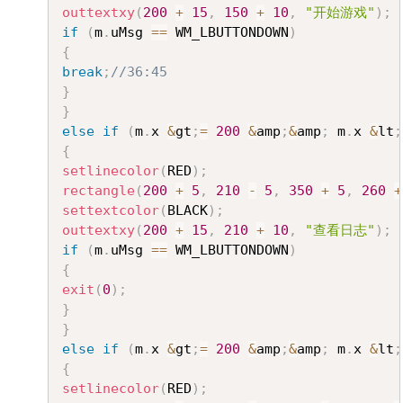
outtextxy
(
200
+
15
,
150
+
10
,
"开始游戏"
)
;
if
(
m
.
uMsg 
==
 WM_LBUTTONDOWN
)
{
break
;
//36:45
}
}
else
if
(
m
.
x 
&
gt
;
=
200
&
amp
;
&
amp
;
 m
.
x 
&
lt
;
{
setlinecolor
(
RED
)
;
rectangle
(
200
+
5
,
210
-
5
,
350
+
5
,
260
+
settextcolor
(
BLACK
)
;
outtextxy
(
200
+
15
,
210
+
10
,
"查看日志"
)
;
if
(
m
.
uMsg 
==
 WM_LBUTTONDOWN
)
{
exit
(
0
)
;
}
}
else
if
(
m
.
x 
&
gt
;
=
200
&
amp
;
&
amp
;
 m
.
x 
&
lt
;
{
setlinecolor
(
RED
)
;