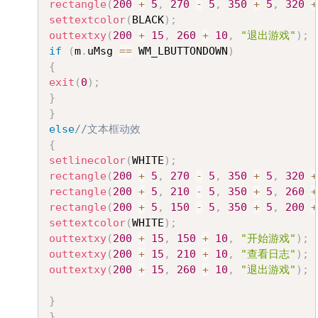
rectangle
(
200
+
5
,
270
-
5
,
350
+
5
,
320
+
settextcolor
(
BLACK
)
;
outtextxy
(
200
+
15
,
260
+
10
,
"退出游戏"
)
;
if
(
m
.
uMsg 
==
 WM_LBUTTONDOWN
)
{
exit
(
0
)
;
}
}
else
//文本框动效 
{
setlinecolor
(
WHITE
)
;
rectangle
(
200
+
5
,
270
-
5
,
350
+
5
,
320
+
rectangle
(
200
+
5
,
210
-
5
,
350
+
5
,
260
+
rectangle
(
200
+
5
,
150
-
5
,
350
+
5
,
200
+
settextcolor
(
WHITE
)
;
outtextxy
(
200
+
15
,
150
+
10
,
"开始游戏"
)
;
outtextxy
(
200
+
15
,
210
+
10
,
"查看日志"
)
;
outtextxy
(
200
+
15
,
260
+
10
,
"退出游戏"
)
;
}
}