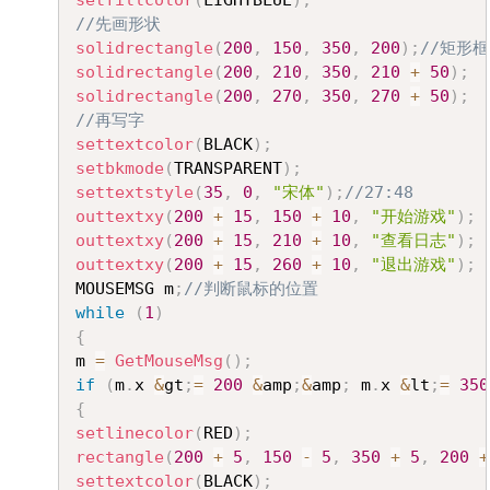
//先画形状 
solidrectangle
(
200
,
150
,
350
,
200
)
;
//矩形框x
solidrectangle
(
200
,
210
,
350
,
210
+
50
)
;
solidrectangle
(
200
,
270
,
350
,
270
+
50
)
;
//再写字
settextcolor
(
BLACK
)
;
setbkmode
(
TRANSPARENT
)
;
settextstyle
(
35
,
0
,
"宋体"
)
;
//27:48
outtextxy
(
200
+
15
,
150
+
10
,
"开始游戏"
)
;
outtextxy
(
200
+
15
,
210
+
10
,
"查看日志"
)
;
outtextxy
(
200
+
15
,
260
+
10
,
"退出游戏"
)
;
MOUSEMSG m
;
//判断鼠标的位置 
while
(
1
)
{
m 
=
GetMouseMsg
(
)
;
if
(
m
.
x 
&
gt
;
=
200
&
amp
;
&
amp
;
 m
.
x 
&
lt
;
=
350
{
setlinecolor
(
RED
)
;
rectangle
(
200
+
5
,
150
-
5
,
350
+
5
,
200
+
settextcolor
(
BLACK
)
;