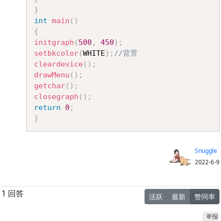
}
int
main
(
)
{
initgraph
(
500
,
450
)
;
setbkcolor
(
WHITE
)
;
//背景 
cleardevice
(
)
;
drawMenu
(
)
;
getchar
(
)
;
closegraph
(
)
;
return
0
;
}
Snuggle
2022-6-9
1 回答
活跃
最新
赞同率
举报