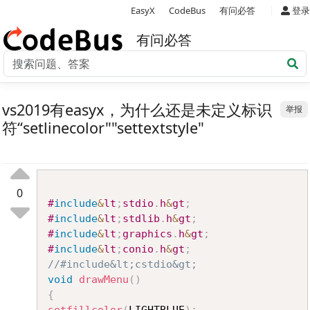
|
EasyX
CodeBus
有问必答
登录
有问必答
vs2019有easyx，为什么还是未定义标识
举报
符“setlinecolor""settextstyle"
Copy
0
#
include
&
lt
;
stdio
.
h
&
gt
;
#
include
&
lt
;
stdlib
.
h
&
gt
;
#
include
&
lt
;
graphics
.
h
&
gt
;
#
include
&
lt
;
conio
.
h
&
gt
;
//#include&lt;cstdio&gt;
void
drawMenu
(
)
{
setfillcolor
(
LIGHTBLUE
)
;