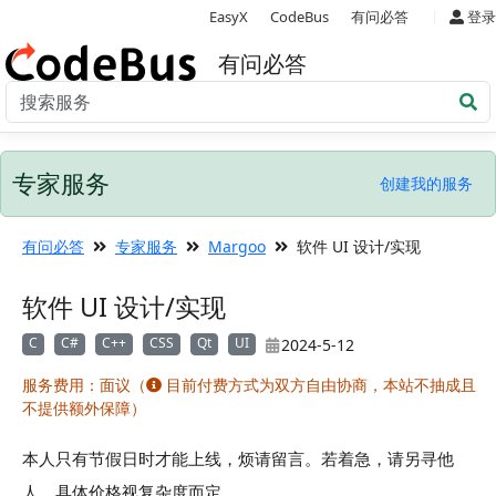
|
EasyX
CodeBus
有问必答
登录
有问必答
专家服务
创建我的服务
有问必答
专家服务
Margoo
软件 UI 设计/实现
软件 UI 设计/实现
C
C#
C++
CSS
Qt
UI
2024-5-12
服务费用：面议
（
目前付费方式为双方自由协商，本站不抽成且
不提供额外保障）
本人只有节假日时才能上线，烦请留言。若着急，请另寻他
人。具体价格视复杂度而定。