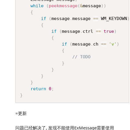
while
(
peekmessage
(
&
message
)
)
{
if
(
message
.
message 
==
 WM_KEYDOWN
)
{
if
(
message
.
ctrl 
==
true
)
{
if
(
message
.
ch 
==
'v'
)
{
// TODO
}
}
}
}
return
0
;
}
=更新
问题已经解决了, 发现不能使用ExMessage需要使用