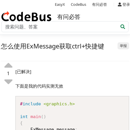
|
EasyX
CodeBus
有问必答
登录
有问必答
怎么使用ExMessage获取ctrl+快捷键
举报
[已解决]
1
下面是我的代码实测无效
Copy
#
include
<graphics.h>
int
main
(
)
{
	ExMessage message
;