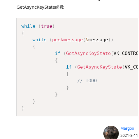
GetAsyncKeyState函数
Copy
while
(
true
)
{
while
(
peekmessage
(
&
message
)
)
{
if
(
GetAsyncKeyState
(
VK_CONTRO
{
if
(
GetAsyncKeyState
(
VK_CO
{
// TODO
}
}
}
}
Margoo
2021-8-11