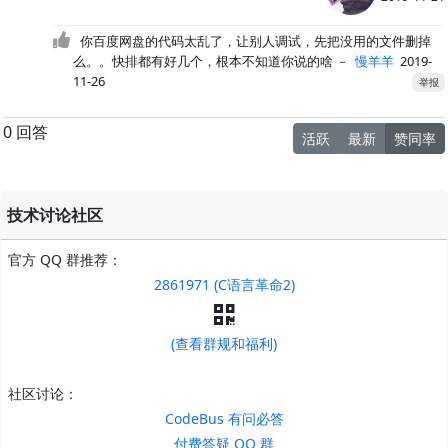
你百度网盘的代码太乱了，让别人调试，先把没用的文件删掉
么。。快排都有好几个，根本不知道你说的啥
－
慢羊羊
2019-
11-26
举报
0 回答
活跃
最新
赞同率
技术讨论社区
官方 QQ 群推荐：
2861971 (C语言革命2)
(查看群规和福利)
社区讨论：
CodeBus 有问必答
付费答疑 QQ 群