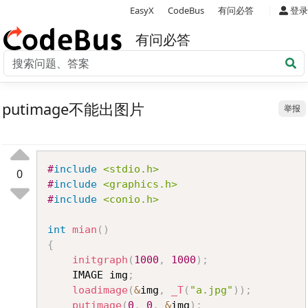
|
EasyX
CodeBus
有问必答
登录
有问必答
putimage不能出图片
举报
Copy
#
include
<stdio.h>
0
#
include
<graphics.h>
#
include
<conio.h>
int
mian
(
)
{
initgraph
(
1000
,
1000
)
;
	IMAGE img
;
loadimage
(
&
img
,
_T
(
"a.jpg"
)
)
;
putimage
(
0
,
0
,
&
img
)
;