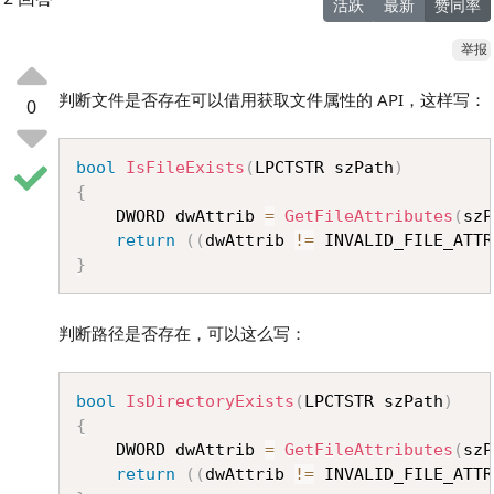
活跃
最新
赞同率
举报
判断文件是否存在可以借用获取文件属性的 API，这样写：
0
Copy
bool
IsFileExists
(
LPCTSTR szPath
)
{
	DWORD dwAttrib 
=
GetFileAttributes
(
szP
return
(
(
dwAttrib 
!=
 INVALID_FILE_ATTR
}
判断路径是否存在，可以这么写：
Copy
bool
IsDirectoryExists
(
LPCTSTR szPath
)
{
	DWORD dwAttrib 
=
GetFileAttributes
(
szP
return
(
(
dwAttrib 
!=
 INVALID_FILE_ATTR