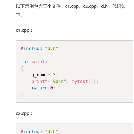
以下示例包含三个文件：c1.cpp、c2.cpp、d.h，代码如
下。
c1.cpp：
Copy
#
include
"d.h"
int
main
(
)
{
	g_num 
=
3
;
printf
(
"%d\n"
,
mytest
(
)
)
;
return
0
;
}
c2.cpp：
Copy
#
include
"d.h"