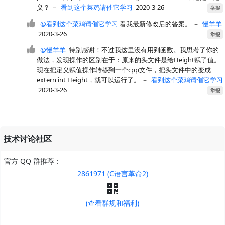
义？
－
看到这个菜鸡请催它学习
2020-3-26
举报
@看到这个菜鸡请催它学习
看我最新修改后的答案。
－
慢羊羊
2020-3-26
举报
@慢羊羊
特别感谢！不过我这里没有用到函数。我思考了你的
做法，发现操作的区别在于：原来的头文件是给Height赋了值。
现在把定义赋值操作转移到一个cpp文件，把头文件中的变成
extern int Height，就可以运行了。
－
看到这个菜鸡请催它学习
2020-3-26
举报
技术讨论社区
官方 QQ 群推荐：
2861971 (C语言革命2)
(查看群规和福利)