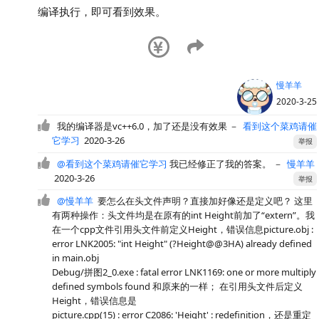
编译执行，即可看到效果。
慢羊羊
2020-3-25
我的编译器是vc++6.0，加了还是没有效果
－
看到这个菜鸡请催
它学习
2020-3-26
举报
@看到这个菜鸡请催它学习
我已经修正了我的答案。
－
慢羊羊
2020-3-26
举报
@慢羊羊
要怎么在头文件声明？直接加好像还是定义吧？ 这里
有两种操作：头文件均是在原有的int Height前加了“extern”。我
在一个cpp文件引用头文件前定义Height，错误信息picture.obj :
error LNK2005: "int Height" (?Height@@3HA) already defined
in main.obj
Debug/拼图2_0.exe : fatal error LNK1169: one or more multiply
defined symbols found 和原来的一样； 在引用头文件后定义
Height，错误信息是
picture.cpp(15) : error C2086: 'Height' : redefinition，还是重定