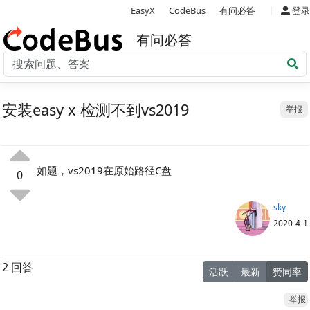
|
EasyX
CodeBus
有问必答
登录
有问必答
安装easy x 检测不到vs2019
举报
如题，vs2019在原始路径C盘
0
sky
2020-4-1
2 回答
活跃
最新
赞同率
举报