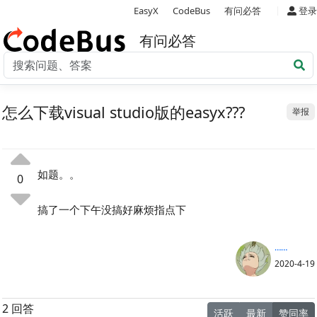
|
EasyX
CodeBus
有问必答
登录
有问必答
怎么下载visual studio版的easyx???
举报
如题。。
0
搞了一个下午没搞好麻烦指点下
……
2020-4-19
2 回答
活跃
最新
赞同率