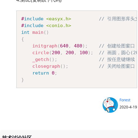
Copy
#
include
<easyx.h>
// 引用图形库头
#
include
<conio.h>
int
main
(
)
{
initgraph
(
640
,
480
)
;
// 创建绘图窗口，
circle
(
200
,
200
,
100
)
;
// 画圆，圆心(20
_getch
(
)
;
// 按任意键继续
closegraph
(
)
;
// 关闭绘图窗口
return
0
;
}
Forest
2020-4-19
技术讨论社区