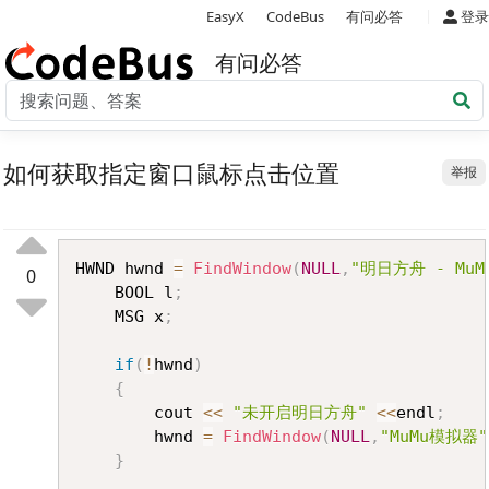
|
EasyX
CodeBus
有问必答
登录
有问必答
如何获取指定窗口鼠标点击位置
举报
Copy
HWND hwnd 
=
FindWindow
(
NULL
,
"明日方舟 - Mu
0
	BOOL l
;
	MSG x
;
if
(
!
hwnd
)
{
		cout 
<<
"未开启明日方舟"
<<
endl
;
		hwnd 
=
FindWindow
(
NULL
,
"MuMu模拟器"
}