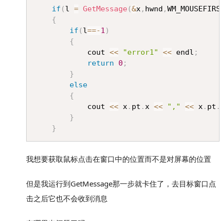
if
(
l 
=
GetMessage
(
&
x
,
hwnd
,
WM_MOUSEFIRS
{
if
(
l
==
-
1
)
{
			cout 
<<
"error1"
<<
 endl
;
return
0
;
}
else
{
			cout 
<<
 x
.
pt
.
x 
<<
","
<<
 x
.
pt
.
}
}
我想要获取鼠标点击在窗口中的位置而不是对屏幕的位置
但是我运行到GetMessage那一步就卡住了，去目标窗口点
击之后它也不会收到消息