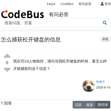
|
EasyX
CodeBus
有问必答
登录
有问必答
怎么捕获松开键盘的信息
举报
我在写2d人物操控，请问当我松开键盘的时候，要怎么样
0
才能捕获到这个信息？
鱼戏子
2020-6-16
1 回答
活跃
最新
赞同率