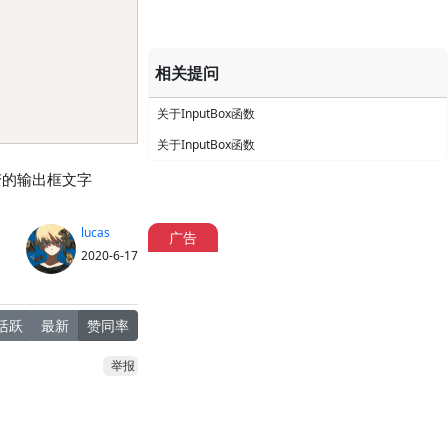
相关提问
关于InputBox函数
关于InputBox函数
量改变的输出框文字
lucas
广告
2020-6-17
活跃
最新
赞同率
举报