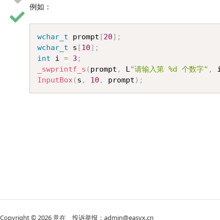
例如：
wchar_t
 prompt
[
20
]
;
wchar_t
 s
[
10
]
;
int
 i 
=
3
;
_swprintf_s
(
prompt
,
 L
"请输入第 %d 个数字"
,
 
InputBox
(
s
,
10
,
 prompt
)
;
Copyright © 2026
意在
投诉举报：admin@easyx.cn