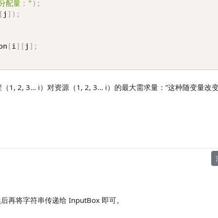
分配量："
)
;
[
j
]
)
;
on
[
i
]
[
j
]
;
 2, 3... i）对资源（1, 2, 3... i）的最大需求量：”这种随变
字符串传递给 InputBox 即可。