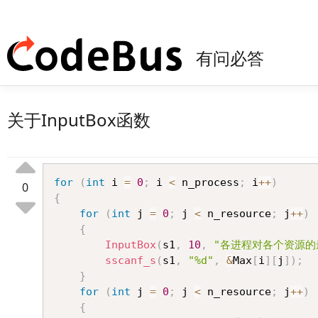
有问必答
关于InputBox函数
for
(
int
 i 
=
0
;
 i 
<
 n_process
;
 i
++
)
0
{
for
(
int
 j 
=
0
;
 j 
<
 n_resource
;
 j
++
)
{
InputBox
(
s1
,
10
,
"各进程对各个资源的
sscanf_s
(
s1
,
"%d"
,
&
Max
[
i
]
[
j
]
)
;
}
for
(
int
 j 
=
0
;
 j 
<
 n_resource
;
 j
++
)
{