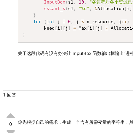
InputBox
(
s1
,
10
,
"各进程对各个资源已
sscanf_s
(
s1
,
"%d"
,
&
Allocation
[
i
]
}
for
(
int
 j 
=
0
;
 j 
<
 n_resource
;
 j
++
)
		Need
[
i
]
[
j
]
=
 Max
[
i
]
[
j
]
-
 Allocati
}
关于这段代码有没有办法让 InputBox 函数输出框输出“进程（1,
1 回答
你先根据自己的需求，生成一个含有所需变量的字符串，然后再将
0