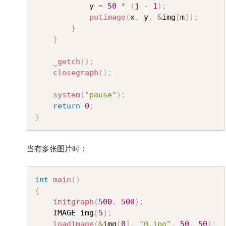
			y 
=
50
*
(
j 
-
1
)
;
putimage
(
x
,
 y
,
&
img
[
m
]
)
;
}
}
_getch
(
)
;
closegraph
(
)
;
system
(
"pause"
)
;
return
0
;
}
当有多张图片时：
Copy
int
main
(
)
{
initgraph
(
500
,
500
)
;
	IMAGE img
[
5
]
;
loadimage
(
&
img
[
0
]
,
"0.jpg"
,
50
,
50
)
;