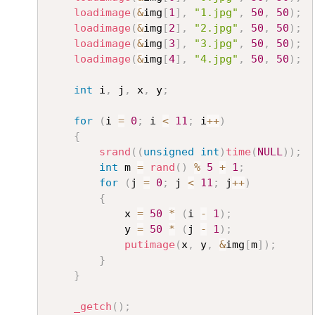
loadimage
(
&
img
[
1
]
,
"1.jpg"
,
50
,
50
)
;
loadimage
(
&
img
[
2
]
,
"2.jpg"
,
50
,
50
)
;
loadimage
(
&
img
[
3
]
,
"3.jpg"
,
50
,
50
)
;
loadimage
(
&
img
[
4
]
,
"4.jpg"
,
50
,
50
)
;
int
 i
,
 j
,
 x
,
 y
;
for
(
i 
=
0
;
 i 
<
11
;
 i
++
)
{
srand
(
(
unsigned
int
)
time
(
NULL
)
)
;
int
 m 
=
rand
(
)
%
5
+
1
;
for
(
j 
=
0
;
 j 
<
11
;
 j
++
)
{
			x 
=
50
*
(
i 
-
1
)
;
			y 
=
50
*
(
j 
-
1
)
;
putimage
(
x
,
 y
,
&
img
[
m
]
)
;
}
}
_getch
(
)
;