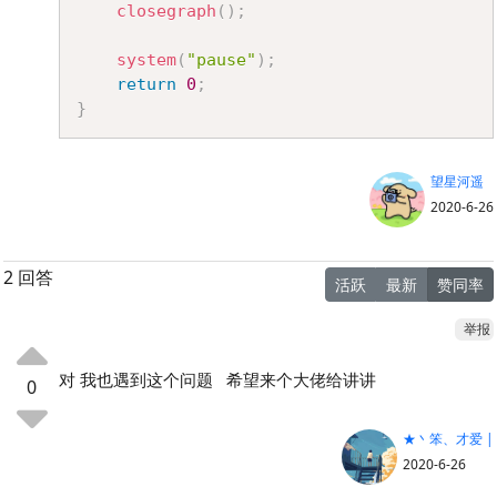
closegraph
(
)
;
system
(
"pause"
)
;
return
0
;
}
望星河遥
2020-6-26
2 回答
活跃
最新
赞同率
举报
对 我也遇到这个问题 希望来个大佬给讲讲
0
★丶笨、才爱 |
2020-6-26