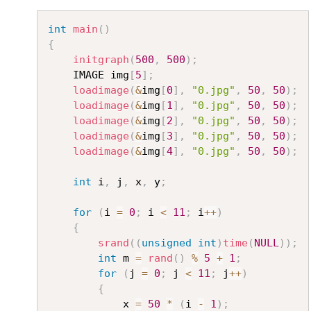
Copy
int
main
(
)
{
initgraph
(
500
,
500
)
;
	IMAGE img
[
5
]
;
loadimage
(
&
img
[
0
]
,
"0.jpg"
,
50
,
50
)
;
loadimage
(
&
img
[
1
]
,
"0.jpg"
,
50
,
50
)
;
loadimage
(
&
img
[
2
]
,
"0.jpg"
,
50
,
50
)
;
loadimage
(
&
img
[
3
]
,
"0.jpg"
,
50
,
50
)
;
loadimage
(
&
img
[
4
]
,
"0.jpg"
,
50
,
50
)
;
int
 i
,
 j
,
 x
,
 y
;
for
(
i 
=
0
;
 i 
<
11
;
 i
++
)
{
srand
(
(
unsigned
int
)
time
(
NULL
)
)
;
int
 m 
=
rand
(
)
%
5
+
1
;
for
(
j 
=
0
;
 j 
<
11
;
 j
++
)
{
			x 
=
50
*
(
i 
-
1
)
;