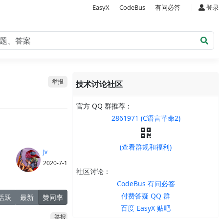
|
EasyX
CodeBus
有问必答
登录
举报
技术讨论社区
官方 QQ 群推荐：
2861971 (C语言革命2)
(查看群规和福利)
Jv
2020-7-1
社区讨论：
CodeBus 有问必答
付费答疑 QQ 群
活跃
最新
赞同率
百度 EasyX 贴吧
举报