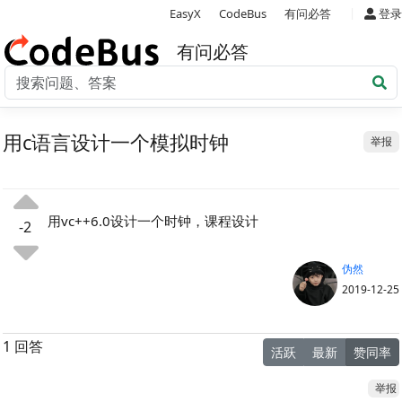
|
EasyX
CodeBus
有问必答
登录
有问必答
用c语言设计一个模拟时钟
举报
用vc++6.0设计一个时钟，课程设计
-2
伪然
2019-12-25
1 回答
活跃
最新
赞同率
举报