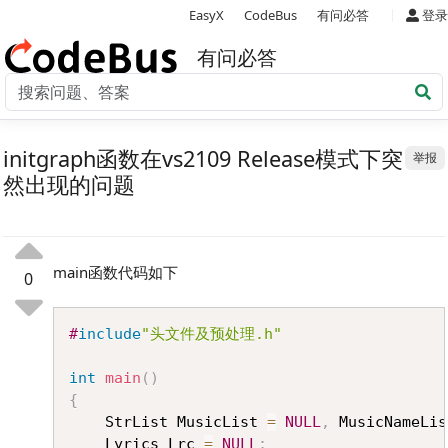
|
EasyX
CodeBus
有问必答
登录
有问必答
initgraph函数在vs2109 Release模式下突
举报
然出现的问题
main函数代码如下
0
Copy
#
include
"头文件及预处理.h"
int
main
(
)
{
	StrList MusicList 
=
NULL
,
 MusicNameLis
	Lyrics Lrc 
=
NULL
;