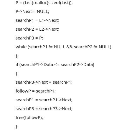
P = (List)malloc(sizeof(List));
P->Next = NULL;
searchP1 = L1->Next;
searchP2 = L2->Next;
searchP3 = P;
while (searchP1 != NULL && searchP2 != NULL)
{
if (searchP1->Data <= searchP2->Data)
{
searchP3->Next = searchP1;
followP = searchP1;
searchP1 = searchP1->Next;
searchP3 = searchP3->Next;
free(followP);
}