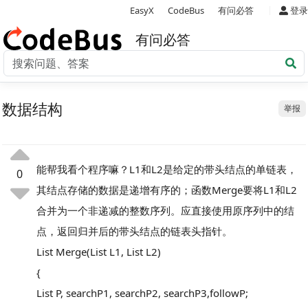
|
EasyX
CodeBus
有问必答
登录
有问必答
数据结构
举报
能帮我看个程序嘛？L1和L2是给定的带头结点的单链表，
0
其结点存储的数据是递增有序的；函数Merge要将L1和L2
合并为一个非递减的整数序列。应直接使用原序列中的结
点，返回归并后的带头结点的链表头指针。
List Merge(List L1, List L2)
{
List P, searchP1, searchP2, searchP3,followP;