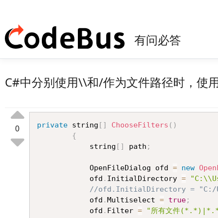
有问必答
C#中分别使用\\和/作为文件路径时，使用Op
private
 string
[
]
ChooseFilters
(
)
0
{
            string
[
]
 path
;
            OpenFileDialog ofd 
=
new
Open
            ofd
.
InitialDirectory 
=
"C:\\U
//ofd.InitialDirectory = "C:/
            ofd
.
Multiselect 
=
true
;
            ofd
.
Filter 
=
"所有文件(*.*)|*.*