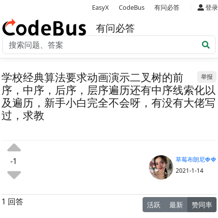
|
EasyX
CodeBus
有问必答
登录
有问必答
学校经典算法要求动画演示二叉树的前
举报
序，中序，后序，层序遍历还有中序线索化以
及遍历，新手小白完全不会呀，有没有大佬写
过，求教
草莓布朗尼🍓🍓
-1
2021-1-14
1 回答
活跃
最新
赞同率