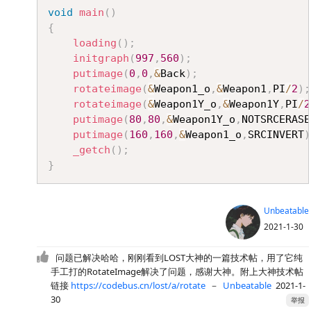
void
main
(
)
{
loading
(
)
;
initgraph
(
997
,
560
)
;
putimage
(
0
,
0
,
&
Back
)
;
rotateimage
(
&
Weapon1_o
,
&
Weapon1
,
PI
/
2
)
;
rotateimage
(
&
Weapon1Y_o
,
&
Weapon1Y
,
PI
/
2
putimage
(
80
,
80
,
&
Weapon1Y_o
,
NOTSRCERASE
putimage
(
160
,
160
,
&
Weapon1_o
,
SRCINVERT
)
_getch
(
)
;
}
Unbeatable
2021-1-30
问题已解决哈哈，刚刚看到LOST大神的一篇技术帖，用了它纯
手工打的RotateImage解决了问题，感谢大神。附上大神技术帖
链接
https://codebus.cn/lost/a/rotate
－
Unbeatable
2021-1-
30
举报