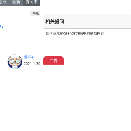
活跃
最新
赞同率
举报
相关提问
5)
如何获取mcisendstring中的播放内容
慢羊羊
广告
2021-1-30