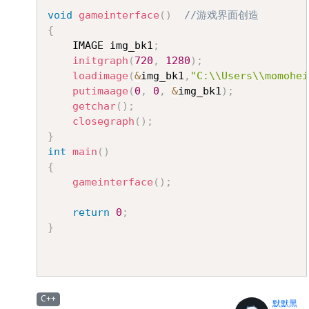
void
gameinterface
(
)
//游戏界面创造
{
	IMAGE img_bk1
;
initgraph
(
720
,
1280
)
;
loadimage
(
&
img_bk1
,
"C:\\Users\\momohei
putimaage
(
0
,
0
,
&
img_bk1
)
;
getchar
(
)
;
closegraph
(
)
;
}
int
main
(
)
{
gameinterface
(
)
;
return
0
;
}
C++
默默黑