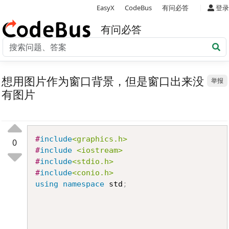
|
EasyX
CodeBus
有问必答
登录
有问必答
想用图片作为窗口背景，但是窗口出来没
举报
有图片
Copy
#
include
<graphics.h>
0
#
include
<iostream>
#
include
<stdio.h>
#
include
<conio.h>
using
namespace
 std
;