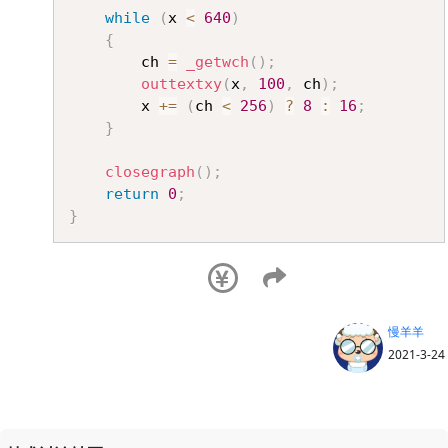
while
(
x 
<
640
)
{
		ch 
=
_getwch
(
)
;
outtextxy
(
x
,
100
,
 ch
)
;
		x 
+=
(
ch 
<
256
)
?
8
:
16
;
}
closegraph
(
)
;
return
0
;
}
慢羊羊
2021-3-24