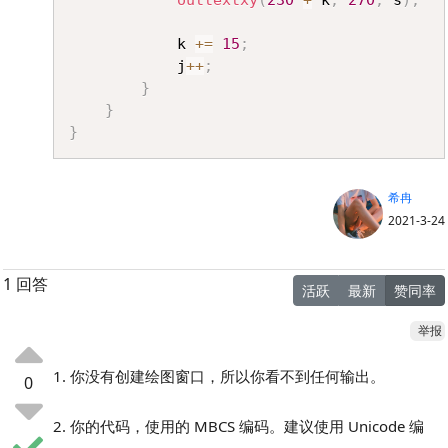
outtextxy
(
230
+
 k
,
270
,
 s
)
;
			k 
+=
15
;
			j
++
;
}
}
}
希冉
2021-3-24
1 回答
活跃
最新
赞同率
举报
1. 你没有创建绘图窗口，所以你看不到任何输出。
0
2. 你的代码，使用的 MBCS 编码。建议使用 Unicode 编