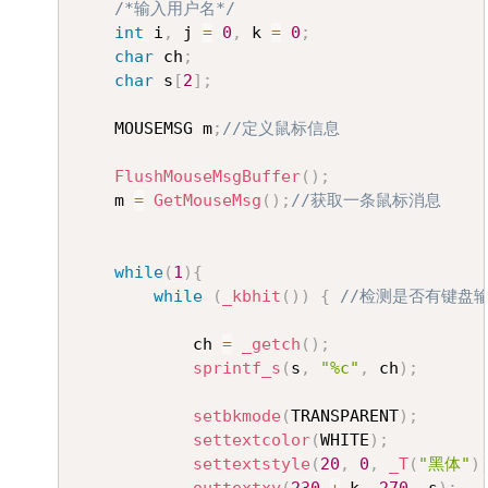
/*输入用户名*/
int
 i
,
 j 
=
0
,
 k 
=
0
;
char
 ch
;
char
 s
[
2
]
;
	MOUSEMSG m
;
//定义鼠标信息
FlushMouseMsgBuffer
(
)
;
	m 
=
GetMouseMsg
(
)
;
//获取一条鼠标消息
while
(
1
)
{
while
(
_kbhit
(
)
)
{
//检测是否有键盘
			ch 
=
_getch
(
)
;
sprintf_s
(
s
,
"%c"
,
 ch
)
;
setbkmode
(
TRANSPARENT
)
;
settextcolor
(
WHITE
)
;
settextstyle
(
20
,
0
,
_T
(
"黑体"
)