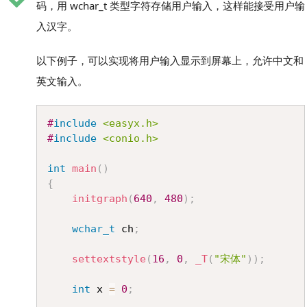
码，用 wchar_t 类型字符存储用户输入，这样能接受用户输
入汉字。
以下例子，可以实现将用户输入显示到屏幕上，允许中文和
英文输入。
Copy
#
include
<easyx.h>
#
include
<conio.h>
int
main
(
)
{
initgraph
(
640
,
480
)
;
wchar_t
 ch
;
settextstyle
(
16
,
0
,
_T
(
"宋体"
)
)
;
int
 x 
=
0
;