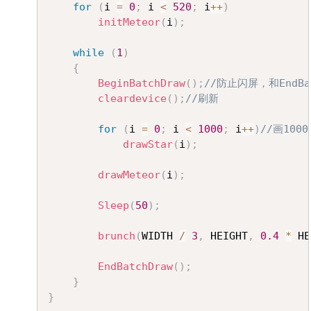
for
(
i 
=
0
;
 i 
<
520
;
 i
++
)
initMeteor
(
i
)
;
while
(
1
)
{
BeginBatchDraw
(
)
;
//防止闪屏，和EndBa
cleardevice
(
)
;
//刷新
for
(
i 
=
0
;
 i 
<
1000
;
 i
++
)
//画100
drawStar
(
i
)
;
drawMeteor
(
i
)
;
Sleep
(
50
)
;
brunch
(
WIDTH 
/
3
,
 HEIGHT
,
0.4
*
 HE
EndBatchDraw
(
)
;
}
}