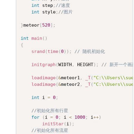
int
 step
;
//速度
int
 style
;
//图片
}
meteor
[
520
]
;
int
main
(
)
{
srand
(
time
(
0
)
)
;
// 随机初始化
initgraph
(
WIDTH
,
 HEIGHT
)
;
// 新开一个画
loadimage
(
&
meteor1
,
_T
(
"C:\\Users\\sue
loadimage
(
&
meteor2
,
_T
(
"C:\\Users\\sue
int
 i 
=
0
;
//初始化所有行星
for
(
i 
=
0
;
 i 
<
1000
;
 i
++
)
initStar
(
i
)
;
//初始化所有流星