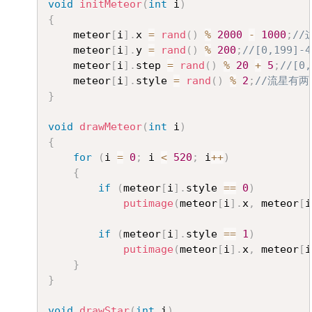
void
initMeteor
(
int
 i
)
{
	meteor
[
i
]
.
x 
=
rand
(
)
%
2000
-
1000
;
//
	meteor
[
i
]
.
y 
=
rand
(
)
%
200
;
//[0,199]-4
	meteor
[
i
]
.
step 
=
rand
(
)
%
20
+
5
;
//[0,
	meteor
[
i
]
.
style 
=
rand
(
)
%
2
;
//流星有
}
void
drawMeteor
(
int
 i
)
{
for
(
i 
=
0
;
 i 
<
520
;
 i
++
)
{
if
(
meteor
[
i
]
.
style 
==
0
)
putimage
(
meteor
[
i
]
.
x
,
 meteor
[
i
if
(
meteor
[
i
]
.
style 
==
1
)
putimage
(
meteor
[
i
]
.
x
,
 meteor
[
i
}
}
void
drawStar
(
int
 i
)