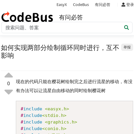
|
EasyX
CodeBus
有问必答
登录
有问必答
如何实现两部分绘制循环同时进行，互不
举报
影响
现在的代码只能在樱花树绘制完之后进行流星的移动，有没
0
有办法可以让流星自由移动的同时绘制樱花树
Copy
#
include
<easyx.h>
#
include
<stdio.h>
#
include
<graphics.h>
#
include
<conio.h>