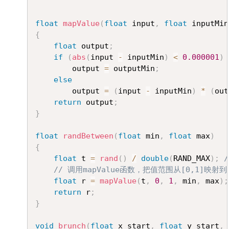
float
mapValue
(
float
 input
,
float
 inputMin
{
float
 output
;
if
(
abs
(
input 
-
 inputMin
)
<
0.000001
)
		output 
=
 outputMin
;
else
		output 
=
(
input 
-
 inputMin
)
*
(
out
return
 output
;
}
float
randBetween
(
float
 min
,
float
 max
)
{
float
 t 
=
rand
(
)
/
double
(
RAND_MAX
)
;
// 调用mapValue函数，把值范围从[0,1]映射到[m
float
 r 
=
mapValue
(
t
,
0
,
1
,
 min
,
 max
)
;
return
 r
;
}
void
brunch
(
float
 x_start
,
float
 y_start
,