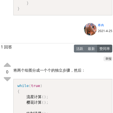
}
}
希冉
2021-4-25
1 回答
活跃
最新
赞同率
举报
将两个绘图分成一个个的独立步骤，然后：
0
Copy
while
(
true
)
{
	流星计算
(
)
;
	樱花计算
(
)
;