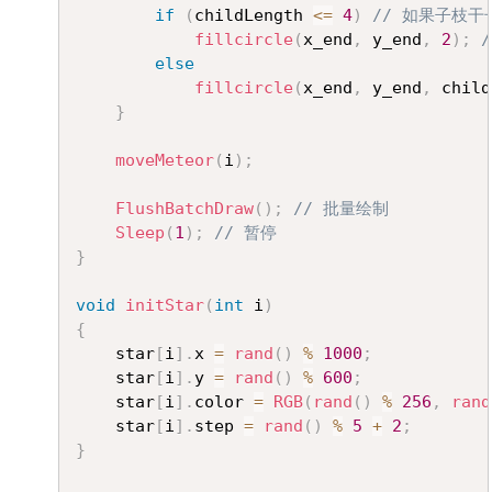
if
(
childLength 
<=
4
)
// 如果子枝干
fillcircle
(
x_end
,
 y_end
,
2
)
;
else
fillcircle
(
x_end
,
 y_end
,
 child
}
moveMeteor
(
i
)
;
FlushBatchDraw
(
)
;
// 批量绘制
Sleep
(
1
)
;
// 暂停
}
void
initStar
(
int
 i
)
{
	star
[
i
]
.
x 
=
rand
(
)
%
1000
;
	star
[
i
]
.
y 
=
rand
(
)
%
600
;
	star
[
i
]
.
color 
=
RGB
(
rand
(
)
%
256
,
rand
	star
[
i
]
.
step 
=
rand
(
)
%
5
+
2
;
}