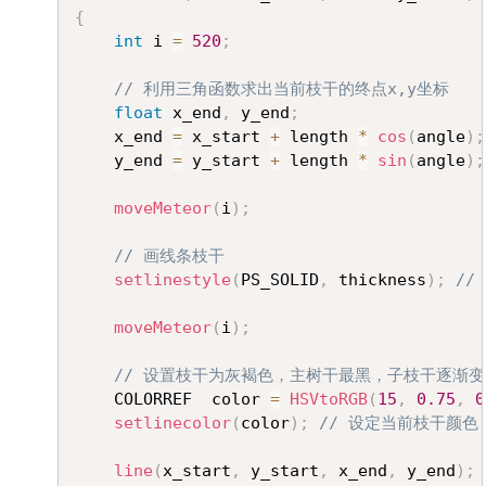
{
int
 i 
=
520
;
// 利用三角函数求出当前枝干的终点x,y坐标
float
 x_end
,
 y_end
;
	x_end 
=
 x_start 
+
 length 
*
cos
(
angle
)
;
	y_end 
=
 y_start 
+
 length 
*
sin
(
angle
)
;
moveMeteor
(
i
)
;
// 画线条枝干
setlinestyle
(
PS_SOLID
,
 thickness
)
;
//
moveMeteor
(
i
)
;
// 设置枝干为灰褐色，主树干最黑，子枝干逐渐变
	COLORREF  color 
=
HSVtoRGB
(
15
,
0.75
,
0
setlinecolor
(
color
)
;
// 设定当前枝干颜色
line
(
x_start
,
 y_start
,
 x_end
,
 y_end
)
;