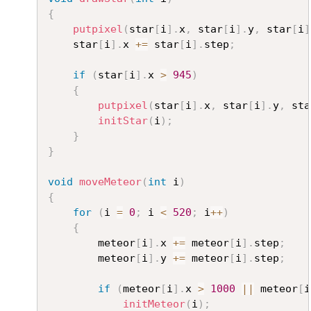
{
putpixel
(
star
[
i
]
.
x
,
 star
[
i
]
.
y
,
 star
[
i
]
	star
[
i
]
.
x 
+=
 star
[
i
]
.
step
;
if
(
star
[
i
]
.
x 
>
945
)
{
putpixel
(
star
[
i
]
.
x
,
 star
[
i
]
.
y
,
 sta
initStar
(
i
)
;
}
}
void
moveMeteor
(
int
 i
)
{
for
(
i 
=
0
;
 i 
<
520
;
 i
++
)
{
		meteor
[
i
]
.
x 
+=
 meteor
[
i
]
.
step
;
		meteor
[
i
]
.
y 
+=
 meteor
[
i
]
.
step
;
if
(
meteor
[
i
]
.
x 
>
1000
||
 meteor
[
i
initMeteor
(
i
)
;