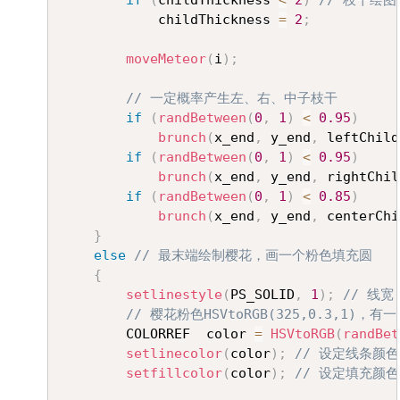
if
(
childThickness 
<
2
)
// 枝干绘
			childThickness 
=
2
;
moveMeteor
(
i
)
;
// 一定概率产生左、右、中子枝干
if
(
randBetween
(
0
,
1
)
<
0.95
)
brunch
(
x_end
,
 y_end
,
 leftChild
if
(
randBetween
(
0
,
1
)
<
0.95
)
brunch
(
x_end
,
 y_end
,
 rightChil
if
(
randBetween
(
0
,
1
)
<
0.85
)
brunch
(
x_end
,
 y_end
,
 centerChi
}
else
// 最末端绘制樱花，画一个粉色填充圆
{
setlinestyle
(
PS_SOLID
,
1
)
;
// 线宽
// 樱花粉色HSVtoRGB(325,0.3,1)，
		COLORREF  color 
=
HSVtoRGB
(
randBet
setlinecolor
(
color
)
;
// 设定线条颜色
setfillcolor
(
color
)
;
// 设定填充颜色