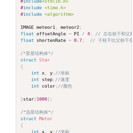
#
include
<stdlib.h>
#
include
<time.h>
#
include
<algorithm>
IMAGE meteor1
,
 meteor2
;
float
 offsetAngle 
=
 PI 
/
4
;
// 左右枝干和父
float
 shortenRate 
=
0.7
;
// 子枝干比父枝干
/*星星结构体*/
struct
Star
{
int
 x
,
 y
;
//坐标
int
 step
;
//速度
int
 color
;
//颜色
}
star
[
1000
]
;
/*流星结构体*/
struct
Metor
{
int
 x
,
 y
;
//坐标