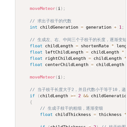
moveMeteor
(
i
)
;
// 求出子枝干的代数
int
 childGeneration 
=
 generation 
+
1
;
// 生成左、右、中间三个子枝干的长度，逐渐变
float
 childLength 
=
 shortenRate 
*
 leng
float
 leftChildLength 
=
 childLength 
*
float
 rightChildLength 
=
 childLength 
*
float
 centerChildLength 
=
 childLength 
moveMeteor
(
i
)
;
// 当子枝干长度大于2，并且代数小于等于10，
if
(
childLength 
>=
2
&&
 childGeneratio
{
// 生成子枝干的粗细，逐渐变细
float
 childThickness 
=
 thickness 
*