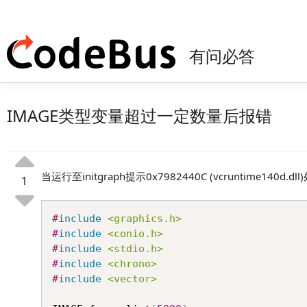
有问必答
IMAGE类型变量超过一定数量后报错
当运行至initgraph提示0x7982440C (vcruntime140d
1
#
include
<graphics.h>
#
include
<conio.h>
#
include
<stdio.h>
#
include
<chrono>
#
include
<vector>