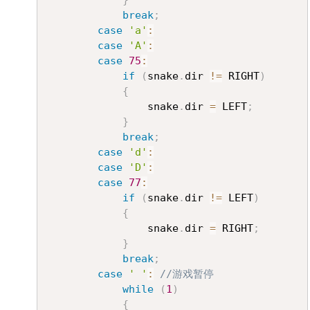
}
break
;
case
'a'
:
case
'A'
:
case
75
:
if
(
snake
.
dir 
!=
 RIGHT
)
{
				snake
.
dir 
=
 LEFT
;
}
break
;
case
'd'
:
case
'D'
:
case
77
:
if
(
snake
.
dir 
!=
 LEFT
)
{
				snake
.
dir 
=
 RIGHT
;
}
break
;
case
' '
:
//游戏暂停
while
(
1
)
{