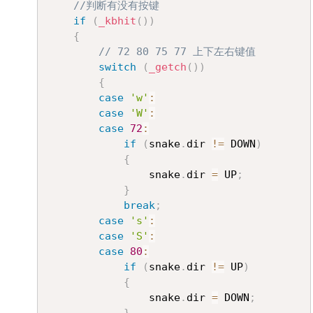
//判断有没有按键
if
(
_kbhit
(
)
)
{
// 72 80 75 77 上下左右键值
switch
(
_getch
(
)
)
{
case
'w'
:
case
'W'
:
case
72
:
if
(
snake
.
dir 
!=
 DOWN
)
{
				snake
.
dir 
=
 UP
;
}
break
;
case
's'
:
case
'S'
:
case
80
:
if
(
snake
.
dir 
!=
 UP
)
{
				snake
.
dir 
=
 DOWN
;