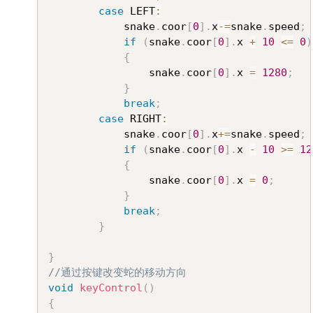
case
 LEFT
:
			snake
.
coor
[
0
]
.
x
-=
snake
.
speed
;
if
(
snake
.
coor
[
0
]
.
x 
+
10
<=
0
)
{
				snake
.
coor
[
0
]
.
x 
=
1280
;
}
break
;
case
 RIGHT
:
			snake
.
coor
[
0
]
.
x
+=
snake
.
speed
;
if
(
snake
.
coor
[
0
]
.
x 
-
10
>=
12
{
				snake
.
coor
[
0
]
.
x 
=
0
;
}
break
;
}
}
//通过按键改变蛇的移动方向
void
keyControl
(
)
{