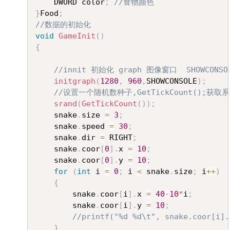
	DWORD color
;
//食物颜色
}
Food
;
//数据的初始化
void
GameInit
(
)
{
//innit 初始化 graph 图像窗口  SHOWCON
initgraph
(
1280
,
960
,
SHOWCONSOLE
)
;
//设置一个随机数种子,GetTickCount();
srand
(
GetTickCount
(
)
)
;
	snake
.
size 
=
3
;
	snake
.
speed 
=
30
;
	snake
.
dir 
=
 RIGHT
;
	snake
.
coor
[
0
]
.
x 
=
10
;
	snake
.
coor
[
0
]
.
y 
=
10
;
for
(
int
 i 
=
0
;
 i 
<
 snake
.
size
;
 i
++
)
{
		snake
.
coor
[
i
]
.
x 
=
40
-
10
*
i
;
		snake
.
coor
[
i
]
.
y 
=
10
;
//printf("%d %d\t", snake.coor[i].
}