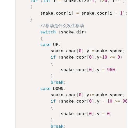
for
(
int
 i 
=
 snake
.
size
-
1
;
 i
>
0
;
 i
--
)
{
		snake
.
coor
[
i
]
=
 snake
.
coor
[
i 
-
1
]
;
}
//移动是什么发生移动
switch
(
snake
.
dir
)
{
case
 UP
:
			snake
.
coor
[
0
]
.
y
-=
snake
.
speed
;
if
(
snake
.
coor
[
0
]
.
y
+
10
<=
0
)
{
				snake
.
coor
[
0
]
.
y 
=
960
;
}
break
;
case
 DOWN
:
			snake
.
coor
[
0
]
.
y
+=
snake
.
speed
;
if
(
snake
.
coor
[
0
]
.
y 
-
10
>=
96
{
				snake
.
coor
[
0
]
.
y 
=
0
;
}
break
;