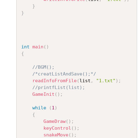
}
}
int
main
(
)
{
//BGM();
/*creatListAndSave();*/
readInfoFromFile
(
list
,
"1.txt"
)
;
//printfList(list);
GameInit
(
)
;
while
(
1
)
{
GameDraw
(
)
;
keyControl
(
)
;
snakeMove
(
)
;