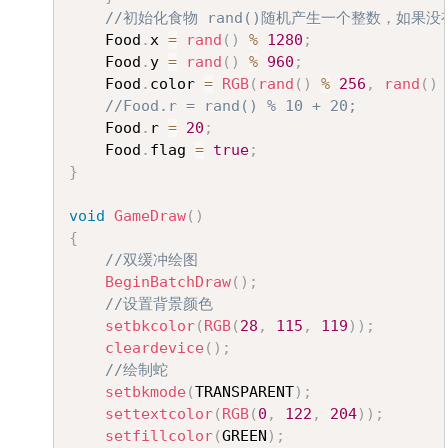
//初始化食物 rand()随机产生一个整数，如
	Food
.
x 
=
rand
(
)
%
1280
;
	Food
.
y 
=
rand
(
)
%
960
;
	Food
.
color 
=
RGB
(
rand
(
)
%
256
,
rand
(
)
//Food.r = rand() % 10 + 20;
	Food
.
r 
=
20
;
	Food
.
flag 
=
true
;
}
void
GameDraw
(
)
{
//双缓冲绘图
BeginBatchDraw
(
)
;
//设置背景颜色
setbkcolor
(
RGB
(
28
,
115
,
119
)
)
;
cleardevice
(
)
;
//绘制蛇
setbkmode
(
TRANSPARENT
)
;
settextcolor
(
RGB
(
0
,
122
,
204
)
)
;
setfillcolor
(
GREEN
)
;