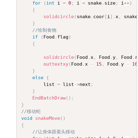
for
(
int
 i 
=
0
;
 i 
<
 snake
.
size
;
 i
++
)
{
solidcircle
(
snake
.
coor
[
i
]
.
x
,
 snake
}
//绘制食物
if
(
Food
.
flag
)
{
solidcircle
(
Food
.
x
,
 Food
.
y
,
 Food
.
r
outtextxy
(
Food
.
x 
-
15
,
 Food
.
y 
-
10
}
else
{
		list 
=
 list
->
next
;
}
EndBatchDraw
(
)
;
}
//移动蛇
void
snakeMove
(
)
{
//让身体跟着头移动