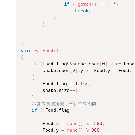
if
(
_getch
(
)
==
' '
)
break
;
}
}
}
}
void
EatFood
(
)
{
if
(
Food
.
flag
&&
snake
.
coor
[
0
]
.
x 
>=
 Food
		snake
.
coor
[
0
]
.
y 
>=
 Food
.
y 
-
 Food
.
r
{
		Food
.
flag 
=
false
;
		snake
.
size
++
;
}
//如果食物消失，重新生成食物
if
(
!
Food
.
flag
)
{
		Food
.
x 
=
rand
(
)
%
1280
;
		Food
.
y 
=
rand
(
)
%
960
;