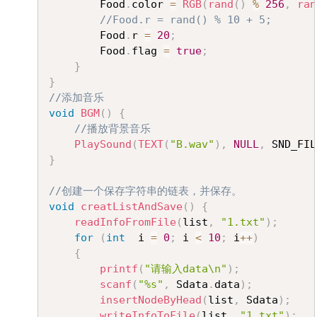
		Food
.
color 
=
RGB
(
rand
(
)
%
256
,
ran
//Food.r = rand() % 10 + 5;
		Food
.
r 
=
20
;
		Food
.
flag 
=
true
;
}
}
//添加音乐
void
BGM
(
)
{
//播放背景音乐
PlaySound
(
TEXT
(
"B.wav"
)
,
NULL
,
 SND_FIL
}
//创建一个保存字符串的链表，并保存。
void
creatListAndSave
(
)
{
readInfoFromFile
(
list
,
"1.txt"
)
;
for
(
int
  i 
=
0
;
 i 
<
10
;
 i
++
)
{
printf
(
"请输入data\n"
)
;
scanf
(
"%s"
,
 Sdata
.
data
)
;
insertNodeByHead
(
list
,
 Sdata
)
;
writeInfoToFile
(
list
,
"1.txt"
)
;