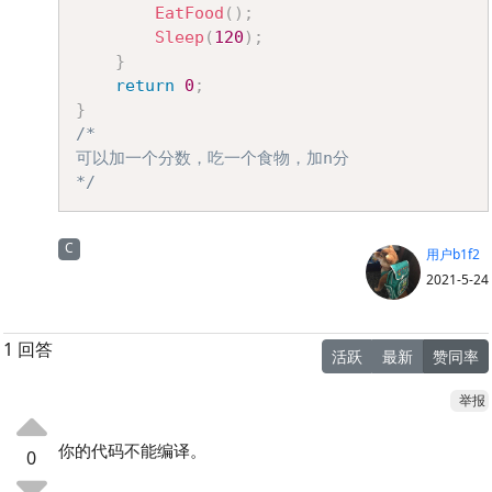
EatFood
(
)
;
Sleep
(
120
)
;
}
return
0
;
}
/*

可以加一个分数，吃一个食物，加n分

*/
C
用户b1f2
2021-5-24
1 回答
活跃
最新
赞同率
举报
你的代码不能编译。
0