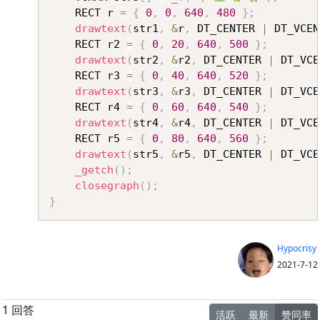
	RECT r 
=
{
0
,
0
,
640
,
480
}
;
drawtext
(
str1
,
&
r
,
 DT_CENTER 
|
 DT_VCEN
	RECT r2 
=
{
0
,
20
,
640
,
500
}
;
drawtext
(
str2
,
&
r2
,
 DT_CENTER 
|
 DT_VCE
	RECT r3 
=
{
0
,
40
,
640
,
520
}
;
drawtext
(
str3
,
&
r3
,
 DT_CENTER 
|
 DT_VCE
	RECT r4 
=
{
0
,
60
,
640
,
540
}
;
drawtext
(
str4
,
&
r4
,
 DT_CENTER 
|
 DT_VCE
	RECT r5 
=
{
0
,
80
,
640
,
560
}
;
drawtext
(
str5
,
&
r5
,
 DT_CENTER 
|
 DT_VCE
_getch
(
)
;
closegraph
(
)
;
}
Hypocrisy
2021-7-12
1 回答
活跃
最新
赞同率