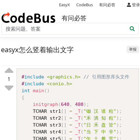
|
EasyX
CodeBus
有问必答
登录
有问必答
easyx怎么竖着输出文字
举报
Copy
#
include
<graphics.h>
// 引用图形库头文件
1
#
include
<conio.h>
int
main
(
)
{
initgraph
(
640
,
480
)
;
	TCHAR str1
[
]
=
_T
(
"锄 汉 谁 粒"
)
;
	TCHAR str2
[
]
=
_T
(
"禾 滴 知 粒"
)
;
	TCHAR str3
[
]
=
_T
(
"日 禾 盘 皆"
)
;
	TCHAR str4
[
]
=
_T
(
"当 下 中 辛"
)
;
	TCHAR str5
[
]
=
_T
(
"午 土 餐 苦"
)
;