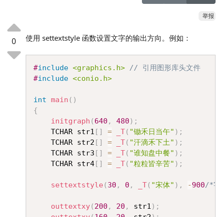
举报
使用 settextstyle 函数设置文字的输出方向。例如：
0
Copy
#
include
<graphics.h>
// 引用图形库头文件
#
include
<conio.h>
int
main
(
)
{
initgraph
(
640
,
480
)
;
	TCHAR str1
[
]
=
_T
(
"锄禾日当午"
)
;
	TCHAR str2
[
]
=
_T
(
"汗滴禾下土"
)
;
	TCHAR str3
[
]
=
_T
(
"谁知盘中餐"
)
;
	TCHAR str4
[
]
=
_T
(
"粒粒皆辛苦"
)
;
settextstyle
(
30
,
0
,
_T
(
"宋体"
)
,
-
900
/
outtextxy
(
200
,
20
,
 str1
)
;
outtextxy
(
160
,
20
,
 str2
)
;