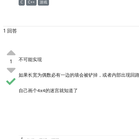
C
C++
游戏
1 回答
不可能实现
1
如果长宽为偶数必有一边的墙会被铲掉，或者内部出现回
自己画个4x4的迷宫就知道了