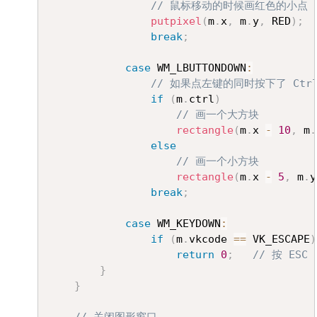
// 鼠标移动的时候画红色的小点
putpixel
(
m
.
x
,
 m
.
y
,
 RED
)
;
break
;
case
 WM_LBUTTONDOWN
:
// 如果点左键的同时按下了 Ctr
if
(
m
.
ctrl
)
// 画一个大方块
rectangle
(
m
.
x 
-
10
,
 m
.
else
// 画一个小方块
rectangle
(
m
.
x 
-
5
,
 m
.
y
break
;
case
 WM_KEYDOWN
:
if
(
m
.
vkcode 
==
 VK_ESCAPE
)
return
0
;
// 按 ES
}
}