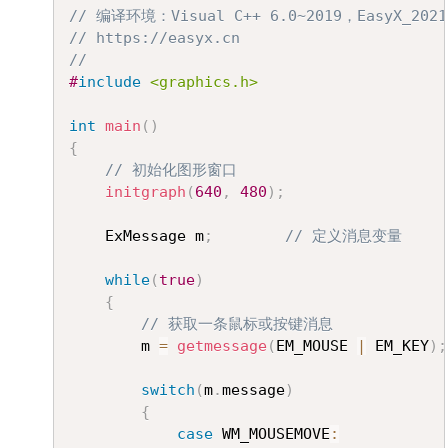
Copy
// 编译环境：Visual C++ 6.0~2019，EasyX_2021
// https://easyx.cn
//
#
include
<graphics.h>
int
main
(
)
{
// 初始化图形窗口
initgraph
(
640
,
480
)
;
	ExMessage m
;
// 定义消息变量
while
(
true
)
{
// 获取一条鼠标或按键消息
		m 
=
getmessage
(
EM_MOUSE 
|
 EM_KEY
)
;
switch
(
m
.
message
)
{
case
 WM_MOUSEMOVE
: