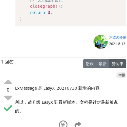
// 关闭图形窗口
closegraph
(
)
;
return
0
;
}
六道の修羅
2021-8-13
1 回答
活跃
最新
赞同率
举报
ExMessage 是 EasyX_20210730 新增的内容。
0
所以，请升级 EasyX 到最新版本。文档是针对最新版说
的。