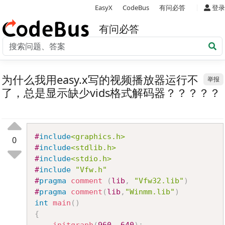
|
EasyX
CodeBus
有问必答
登录
有问必答
为什么我用easy.x写的视频播放器运行不
举报
了，总是显示缺少vids格式解码器？？？？？
Copy
#
include
<graphics.h>
0
#
include
<stdlib.h>
#
include
<stdio.h>
#
include
"Vfw.h"
#
pragma
comment
(
lib
,
"Vfw32.lib"
)
#
pragma
comment
(
lib
,
"Winmm.lib"
)
int
main
(
)
{
initgraph
(
960
,
640
)
;