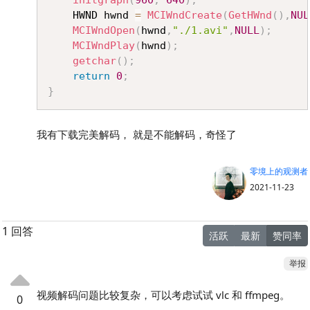
	HWND hwnd 
=
MCIWndCreate
(
GetHWnd
(
)
,
NUL
MCIWndOpen
(
hwnd
,
"./1.avi"
,
NULL
)
;
MCIWndPlay
(
hwnd
)
;
getchar
(
)
;
return
0
;
}
我有下载完美解码， 就是不能解码，奇怪了
零境上的观测者
2021-11-23
1 回答
活跃
最新
赞同率
举报
视频解码问题比较复杂，可以考虑试试 vlc 和 ffmpeg。
0