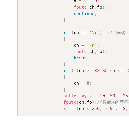
					x 
=
 x 
-
9
;
fputc
(
ch
,
fp
)
;
continue
;
}
if
(
ch 
==
'\r'
)
//回车键
{
					ch 
=
'\n'
;
fputc
(
ch
,
fp
)
;
break
;
}
if
(
!
(
ch 
>=
32
&&
 ch 
<=
1
{
					ch 
=
0
;
}
outtextxy
(
x 
+
10
,
50
+
25
fputc
(
ch
,
fp
)
;
//将输入的字
				x 
+=
(
ch 
<
256
)
?
9
:
18
;