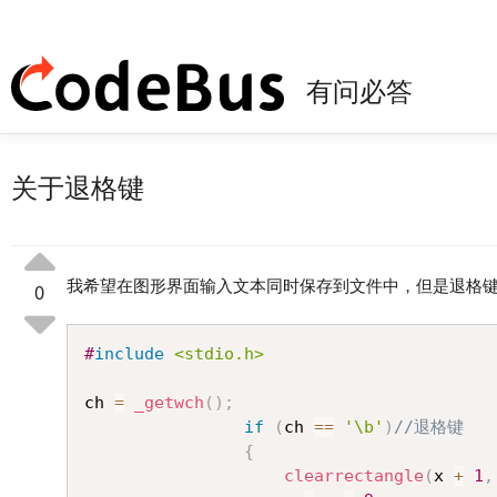
有问必答
关于退格键
我希望在图形界面输入文本同时保存到文件中，但是退格键
0
#
include
<stdio.h>
ch 
=
_getwch
(
)
;
if
(
ch 
==
'\b'
)
//退格键
{
clearrectangle
(
x 
+
1
,