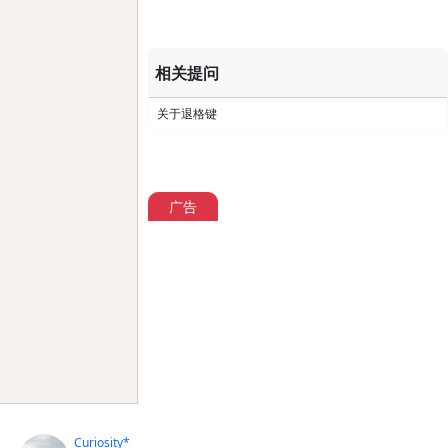
相关提问
关于退格键
广告
Curiosity*