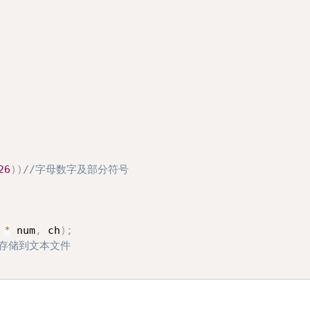
26
)
)
//字母数字及部分符号
*
 num
,
 ch
)
;
符存储到文本文件