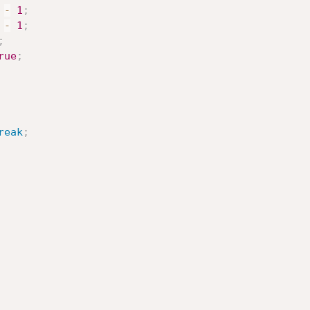
 
-
1
;
 
-
1
;
;
rue
;
reak
;