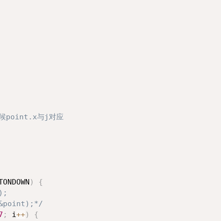
候point.x与j对应
TONDOWN
)
{
;

, &point);*/
7
;
 i
++
)
{