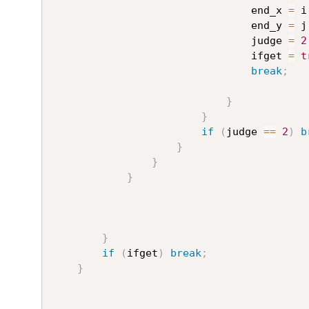
								end_x 
=
 i
								end_y 
=
 j
								judge 
=
2
								ifget 
=
t
break
;
}
}
if
(
judge 
==
2
)
b
}
}
}
}
if
(
ifget
)
break
;
}