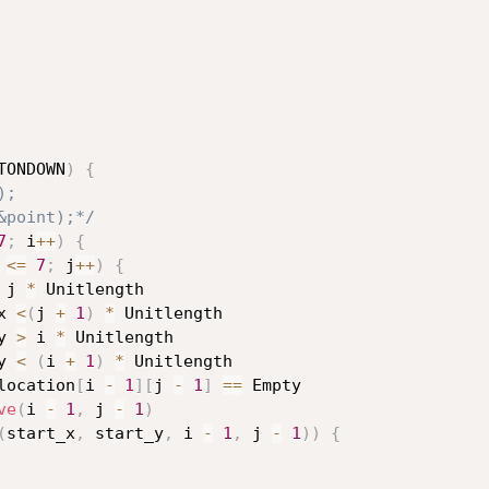
TONDOWN
)
{
;

, &point);*/
7
;
 i
++
)
{
 
<=
7
;
 j
++
)
{
 j 
*
 Unitlength 

x 
<
(
j 
+
1
)
*
 Unitlength

y 
>
 i 
*
 Unitlength 

y 
<
(
i 
+
1
)
*
 Unitlength

location
[
i 
-
1
]
[
j 
-
1
]
==
 Empty

ve
(
i 
-
1
,
 j 
-
1
)
(
start_x
,
 start_y
,
 i 
-
1
,
 j 
-
1
)
)
{