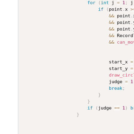
for
(
int
 j 
=
1
;
 j
if
(
point
.
x 
>
&&
 point
.
&&
 point
.
&&
 point
.
&&
 Record
&&
can_mo
								start_x 
=
								start_y 
=
draw_circ
								judge 
=
1
break
;
}
}
if
(
judge 
==
1
)
b
}