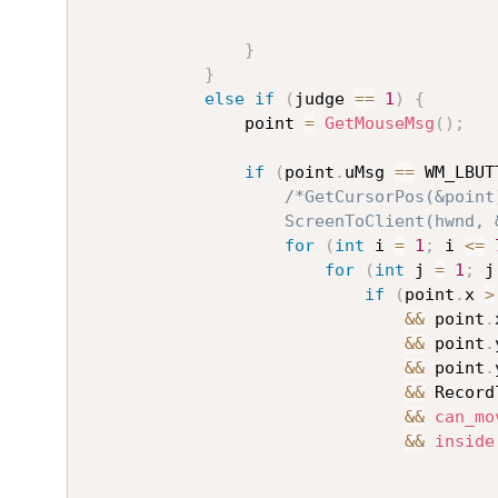
}
}
else
if
(
judge 
==
1
)
{
				point 
=
GetMouseMsg
(
)
;
if
(
point
.
uMsg 
==
 WM_LBUT
/*GetCursorPos(&point)
					ScreenToClient(hwnd
for
(
int
 i 
=
1
;
 i 
<=
for
(
int
 j 
=
1
;
 j
if
(
point
.
x 
>
&&
 point
.
&&
 point
.
&&
 point
.
&&
 Record
&&
can_mo
&&
inside