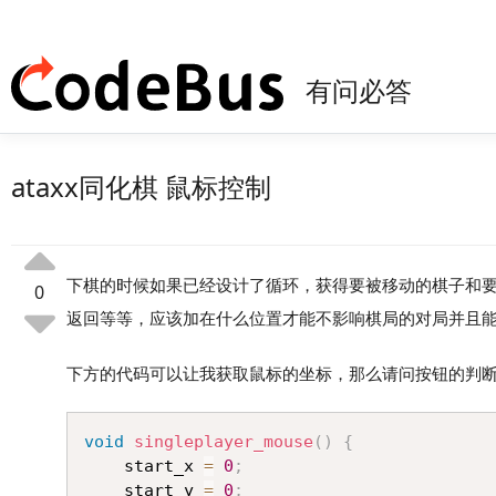
有问必答
ataxx同化棋 鼠标控制
下棋的时候如果已经设计了循环，获得要被移动的棋子和
0
返回等等，应该加在什么位置才能不影响棋局的对局并且
下方的代码可以让我获取鼠标的坐标，那么请问按钮的判
void
singleplayer_mouse
(
)
{
	start_x 
=
0
;
	start_y 
=
0
;