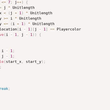
 
<=
7
;
 j
++
)
{
=
 j 
*
 Unitlength 

x 
<
(
j 
+
1
)
*
 Unitlength

y 
>=
 i 
*
 Unitlength 

y 
<=
(
i 
+
1
)
*
 Unitlength

location
[
i 
-
1
]
[
j 
-
1
]
==
 Playercolor 

ve
(
i 
-
1
,
 j 
-
1
)
)
{
 i 
-
1
;
 j 
-
1
;
le
(
start_x
,
 start_y
)
;
;
reak
;