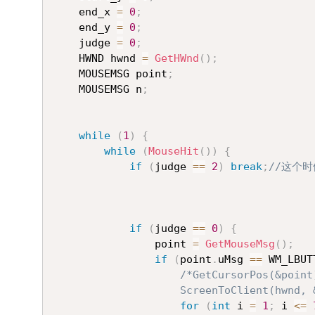
	end_x 
=
0
;
	end_y 
=
0
;
	judge 
=
0
;
	HWND hwnd 
=
GetHWnd
(
)
;
	MOUSEMSG point
;
	MOUSEMSG n
;
while
(
1
)
{
while
(
MouseHit
(
)
)
{
if
(
judge 
==
2
)
break
;
//这个时
if
(
judge 
==
0
)
{
				point 
=
GetMouseMsg
(
)
;
if
(
point
.
uMsg 
==
 WM_LBUT
/*GetCursorPos(&point)
					ScreenToClient(hwnd
for
(
int
 i 
=
1
;
 i 
<=