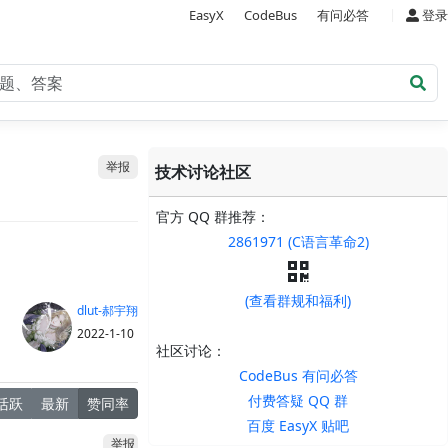
|
EasyX
CodeBus
有问必答
登录
举报
技术讨论社区
官方 QQ 群推荐：
2861971 (C语言革命2)
(查看群规和福利)
dlut-郝宇翔
2022-1-10
社区讨论：
CodeBus 有问必答
付费答疑 QQ 群
活跃
最新
赞同率
百度 EasyX 贴吧
举报