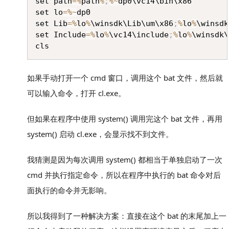
set path
=
%
path
%
;
%
~
dp0\vc14\bin\x86

set lo
=
%
~
dp0

set Lib
=
%
lo
%
\winsdk\Lib\um\x86
;
%
lo
%
\winsdk
set Include
=
%
lo
%
\vc14\include
;
%
lo
%
\winsdk\
如果手动打开一个 cmd 窗口，调用这个 bat 文件，然后就
可以输入命令，打开 cl.exe。
但如果在程序中使用 system() 调用完这个 bat 文件，再用
system() 启动 cl.exe，会显示找不到文件。
我猜测是因为每次调用 system() 都相当于单独启动了一次
cmd 并执行指定命令，所以在程序中执行的 bat 命令对后
面执行的命令并无影响。
所以我得到了一种解决方案：直接在这个 bat 的末尾加上一