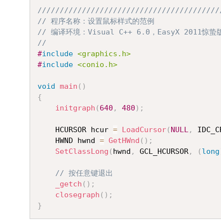
/////////////////////////////////////////
// 程序名称：设置鼠标样式的范例
// 编译环境：Visual C++ 6.0，EasyX 2011惊蛰
//
#
include
<graphics.h>
#
include
<conio.h>
void
main
(
)
{
initgraph
(
640
,
480
)
;
	HCURSOR hcur 
=
LoadCursor
(
NULL
,
 IDC_C
	HWND hwnd 
=
GetHWnd
(
)
;
SetClassLong
(
hwnd
,
 GCL_HCURSOR
,
(
long
// 按任意键退出
_getch
(
)
;
closegraph
(
)
;
}