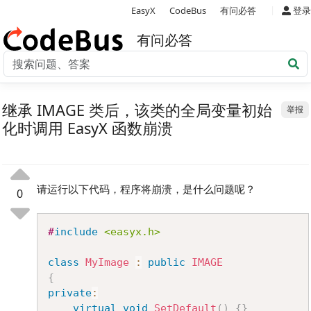
|
EasyX
CodeBus
有问必答
登录
有问必答
继承 IMAGE 类后，该类的全局变量初始
举报
化时调用 EasyX 函数崩溃
请运行以下代码，程序将崩溃，是什么问题呢？
0
Copy
#
include
<easyx.h>
class
MyImage
:
public
IMAGE
{
private
:
virtual
void
SetDefault
(
)
{
}