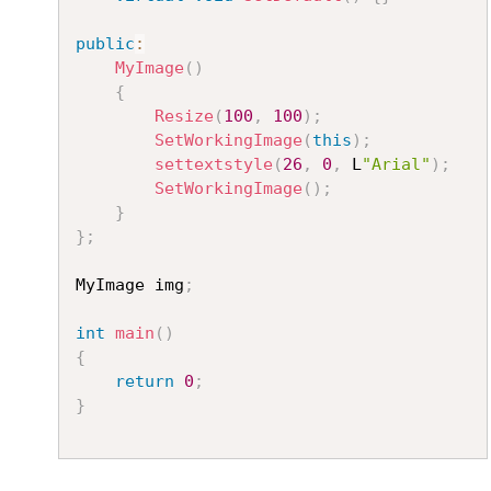
public
:
MyImage
(
)
{
Resize
(
100
,
100
)
;
SetWorkingImage
(
this
)
;
settextstyle
(
26
,
0
,
 L
"Arial"
)
;
SetWorkingImage
(
)
;
}
}
;
MyImage img
;
int
main
(
)
{
return
0
;
}