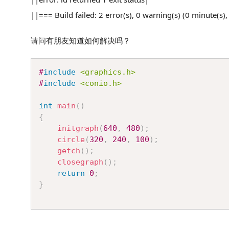
||=== Build failed: 2 error(s), 0 warning(s) (0 minute(s)
请问有朋友知道如何解决吗？
#
include
<graphics.h>
#
include
<conio.h>
int
main
(
)
{
initgraph
(
640
,
480
)
;
circle
(
320
,
240
,
100
)
;
getch
(
)
;
closegraph
(
)
;
return
0
;
}