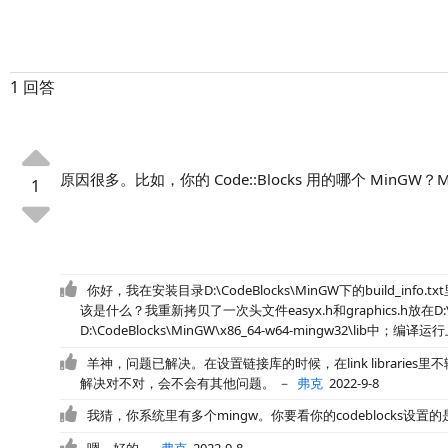
1 回答
原因很多。比如，你的 Code::Blocks 用的哪个 Min
1
你好，我在安装目录D:\CodeBlocks\MinGW下的build_info.
该是什么？我重新拷贝了一次头文件easyx.h和graphics.h放在D:\Code
D:\CodeBlocks\MinGW\x86_64-w64-mingw32\
羊神，问题已解决。在设置链接库的时候，在link libraries
解决对不对，会不会有其他问题。
－
弗克
2022-9-8
我猜，你系统里有多个mingw。你要看你的codeblocks设置
嗯，好的
－
弗克
2022-9-8