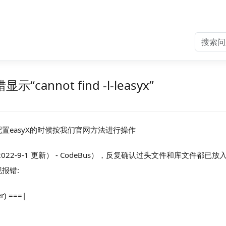
cannot find -l-leasyx”
4位，在配置easyX的时候按我们官网方法进行操作
 EasyX（2022-9-1 更新） - CodeBus），反复确认过头文件和库文件
现报错:
er) ===|