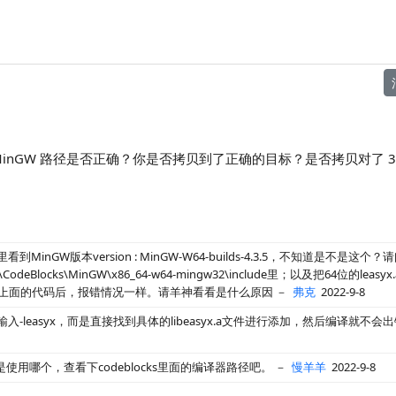
GW？MinGW 路径是否正确？你是否拷贝到了正确的目标？是否拷贝对了 3
txt里看到MinGW版本version : MinGW-W64-builds-4.3.5，不知道是不是
Blocks\MinGW\x86_64-w64-mingw32\include里；以及把64位的leasyx
lib中；编译运行上面的代码后，报错情况一样。请羊神看看是什么原因
－
弗克
2022-9-8
里不输入-leasyx，而是直接找到具体的libeasyx.a文件进行添加，然后编译就
的是使用哪个，查看下codeblocks里面的编译器路径吧。
－
慢羊羊
2022-9-8