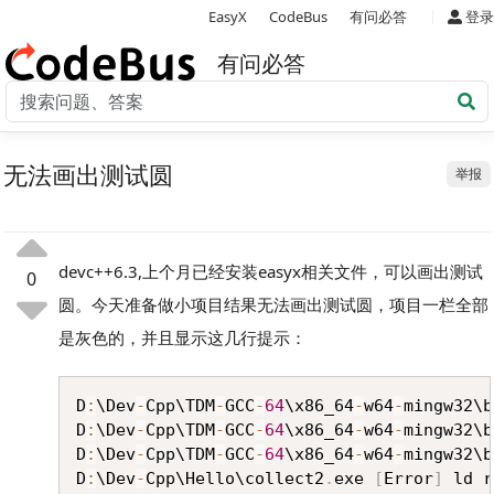
|
EasyX
CodeBus
有问必答
登录
有问必答
无法画出测试圆
举报
devc++6.3,上个月已经安装easyx相关文件，可以画出测试
0
圆。今天准备做小项目结果无法画出测试圆，项目一栏全部
是灰色的，并且显示这几行提示：
Copy
D
:
\Dev
-
Cpp\TDM
-
GCC
-
64
\x86_64
-
w64
-
mingw32\b
D
:
\Dev
-
Cpp\TDM
-
GCC
-
64
\x86_64
-
w64
-
mingw32\b
D
:
\Dev
-
Cpp\TDM
-
GCC
-
64
\x86_64
-
w64
-
mingw32\b
D
:
\Dev
-
Cpp\Hello\collect2
.
exe 
[
Error
]
 ld r