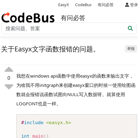
|
EasyX
CodeBus
有问必答
登录
有问必答
关于Easyx文字函数报错的问题。
举报
我想在windows api函数中使用easyx的函数来输出文字，
0
为啥我不用initgraph来创建easyx窗口的时候一使用绘图函
数就会报错说函数试图向NULL写入数据呀。就算使用
LOGFONT也是一样。
Copy
#
include
<easyx.h>
int
main
(
)