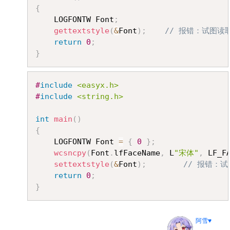
{
	LOGFONTW Font
;
gettextstyle
(
&
Font
)
;
// 报错：试图读取
return
0
;
}
Copy
#
include
<easyx.h>
#
include
<string.h>
int
main
(
)
{
	LOGFONTW Font 
=
{
0
}
;
wcsncpy
(
Font
.
lfFaceName
,
 L
"宋体"
,
 LF_F
settextstyle
(
&
Font
)
;
// 报错：试
return
0
;
}
阿雪♥