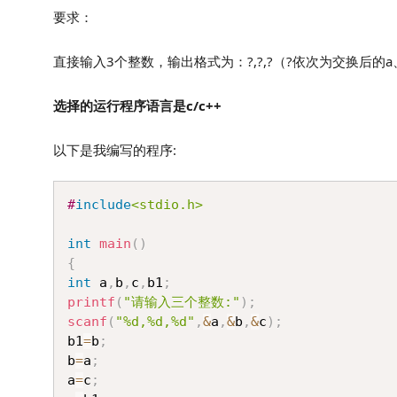
要求：
直接输入3个整数，输出格式为：?,?,?（?依次为交换后的
选择的运行程序语言是c/c++
以下是我编写的程序:
#
include
<stdio.h>
int
main
(
)
{
int
 a
,
b
,
c
,
b1
;
printf
(
"请输入三个整数:"
)
;
scanf
(
"%d,%d,%d"
,
&
a
,
&
b
,
&
c
)
;
b1
=
b
;
b
=
a
;
a
=
c
;