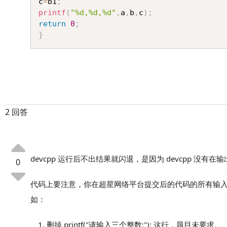
c
=
b1
;
printf
(
"%d,%d,%d"
,
a
,
b
,
c
)
;
return
0
;
}
2 回答
devcpp 运行后不出结果就闪退，是因为 devcpp 
0
代码上要注意，你在超星网络平台提交后的代码的所有输
如：
删掉 printf("请输入三个整数:"); 这行，题目未要求。