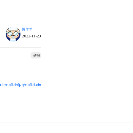
慢羊羊
2022-11-23
举报
ckmsbfkdnfjzghsbfkdudn