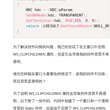
{
	HDC hdc 
=
(
HDC
)
wParam
;
SetBkMode
(
hdc
,
 TRANSPARENT
)
;
SetTextColor
(
hdc
,
RGB
(
255
,
0
,
0
)
)
;
return
(
LRESULT
)
GetStockObject
(
NULL_BR
}
为了解决控件闪烁的问题，我已经尝试了在主窗口中启用
WS_CLIPCHILDREN 属性，但是它会导致我的控件背景不再
透明。
请问怎样能在窗口大量重绘的情况下，使我的控件不闪烁，
而且背景是透明的？
为了说明 WS_CLIPCHILDREN 属性会导致控件背景不再透
明，以下附了一份代码。代码中创建了一个窗口和一个透明
背景的 Static 控件，但是由于启用了 WS_CLIPCHILDREN