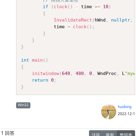
// 模拟大量重绘
if
(
clock
(
)
-
 time 
>=
10
)
{
InvalidateRect
(
hWnd
,
nullptr
,
			time 
=
clock
(
)
;
}
}
}
int
main
(
)
{
initwindow
(
640
,
480
,
0
,
 WndProc
,
 L
"myw
return
0
;
}
Win32
huidong
2022-12-1
1 回答
活跃
最新
赞同率