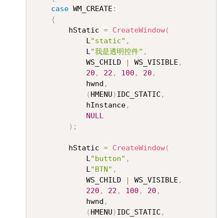
case
 WM_CREATE
:
{
		hStatic 
=
CreateWindow
(
			L
"static"
,
			L
"我是透明控件"
,
			WS_CHILD 
|
 WS_VISIBLE
,
20
,
22
,
100
,
20
,
			hwnd
,
(
HMENU
)
IDC_STATIC
,
			hInstance
,
NULL
)
;
		hStatic 
=
CreateWindow
(
			L
"button"
,
			L
"BTN"
,
			WS_CHILD 
|
 WS_VISIBLE
,
220
,
22
,
100
,
20
,
			hwnd
,
(
HMENU
)
IDC_STATIC
,