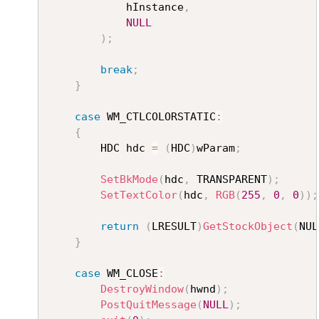
			hInstance
,
NULL
)
;
break
;
}
case
 WM_CTLCOLORSTATIC
:
{
		HDC hdc 
=
(
HDC
)
wParam
;
SetBkMode
(
hdc
,
 TRANSPARENT
)
;
SetTextColor
(
hdc
,
RGB
(
255
,
0
,
0
)
)
;
return
(
LRESULT
)
GetStockObject
(
NUL
}
case
 WM_CLOSE
:
DestroyWindow
(
hwnd
)
;
PostQuitMessage
(
NULL
)
;