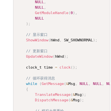
NULL
,
NULL
,
GetModuleHandle
(
0
)
,
NULL
)
;
// 显示窗口
ShowWindow
(
hWnd
,
 SW_SHOWNORMAL
)
;
// 更新窗口
UpdateWindow
(
hWnd
)
;
	clock_t time 
=
clock
(
)
;
// 循环获得消息
while
(
GetMessage
(
&
Msg
,
NULL
,
NULL
,
NU
{
TranslateMessage
(
&
Msg
)
;
DispatchMessage
(
&
Msg
)
;