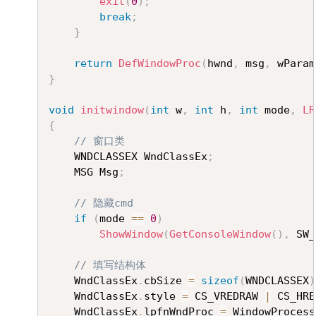
exit
(
0
)
;
break
;
}
return
DefWindowProc
(
hwnd
,
 msg
,
 wParam
}
void
initwindow
(
int
 w
,
int
 h
,
int
 mode
,
LR
{
// 窗口类
	WNDCLASSEX WndClassEx
;
	MSG Msg
;
// 隐藏cmd
if
(
mode 
==
0
)
ShowWindow
(
GetConsoleWindow
(
)
,
 SW_
// 填写结构体
	WndClassEx
.
cbSize 
=
sizeof
(
WNDCLASSEX
)
	WndClassEx
.
style 
=
 CS_VREDRAW 
|
 CS_HRE
	WndClassEx
.
lpfnWndProc 
=
 WindowProcess