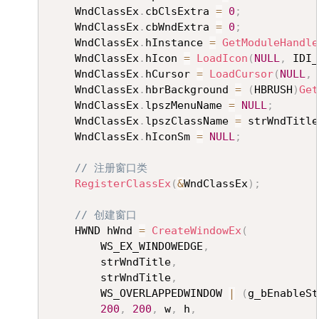
	WndClassEx
.
cbClsExtra 
=
0
;
	WndClassEx
.
cbWndExtra 
=
0
;
	WndClassEx
.
hInstance 
=
GetModuleHandle
	WndClassEx
.
hIcon 
=
LoadIcon
(
NULL
,
 IDI_
	WndClassEx
.
hCursor 
=
LoadCursor
(
NULL
,
 
	WndClassEx
.
hbrBackground 
=
(
HBRUSH
)
Get
	WndClassEx
.
lpszMenuName 
=
NULL
;
	WndClassEx
.
lpszClassName 
=
 strWndTitle
	WndClassEx
.
hIconSm 
=
NULL
;
// 注册窗口类
RegisterClassEx
(
&
WndClassEx
)
;
// 创建窗口
	HWND hWnd 
=
CreateWindowEx
(
		WS_EX_WINDOWEDGE
,
		strWndTitle
,
		strWndTitle
,
		WS_OVERLAPPEDWINDOW 
|
(
g_bEnableSt
200
,
200
,
 w
,
 h
,