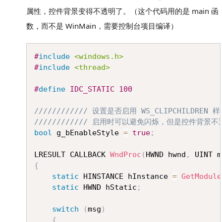
属性，控件背景变得不透明了。（这个代码用的是 main 函
数，而不是 WinMain，需要控制台项目编译）
Copy
#
include
<windows.h>
#
include
<thread>
#
define
IDC_STATIC
100
//////////// 设置是否启用 WS_CLIPCHILDREN 
//////////// 启用时可以避免闪烁，但是控件背景
bool
 g_bEnableStyle 
=
true
;
LRESULT CALLBACK 
WndProc
(
HWND hwnd
,
 UINT m
{
static
 HINSTANCE hInstance 
=
GetModule
static
 HWND hStatic
;
switch
(
msg
)
{