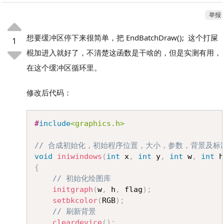
举报
想要缓冲区停下来很简单，把 EndBatchDraw(); 这个打屎
1
棍加进入就好了，不清楚这函数是干啥的，但是实测有用，
在这个缓冲区循环里。
修改后代码：
Copy
#
include
<graphics.h>
// 合成初始化，初始程序位置，大小，参数，背景及标
void
iniwindows
(
int
 x
,
int
 y
,
int
 w
,
int
 h
{
// 初始化绘图库
initgraph
(
w
,
 h
,
 flag
)
;
setbkcolor
(
RGB
)
;
// 刷新背景
cleardevice
(
)
;