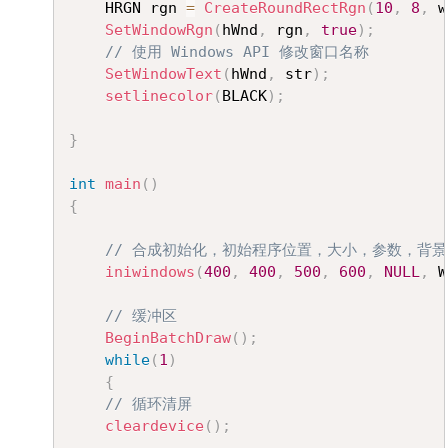
	HRGN rgn 
=
CreateRoundRectRgn
(
10
,
8
,
 w
SetWindowRgn
(
hWnd
,
 rgn
,
true
)
;
// 使用 Windows API 修改窗口名称
SetWindowText
(
hWnd
,
 str
)
;
setlinecolor
(
BLACK
)
;
}
int
main
(
)
{
// 合成初始化，初始程序位置，大小，参数，背
iniwindows
(
400
,
400
,
500
,
600
,
NULL
,
 W
// 缓冲区
BeginBatchDraw
(
)
;
while
(
1
)
{
// 循环清屏
cleardevice
(
)
;