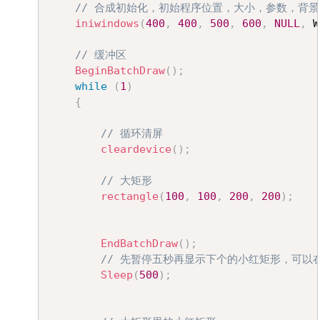
// 合成初始化，初始程序位置，大小，参数，背
iniwindows
(
400
,
400
,
500
,
600
,
NULL
,
 W
// 缓冲区
BeginBatchDraw
(
)
;
while
(
1
)
{
// 循环清屏
cleardevice
(
)
;
// 大矩形
rectangle
(
100
,
100
,
200
,
200
)
;
EndBatchDraw
(
)
;
// 先暂停五秒再显示下个的小红矩形，可以
Sleep
(
500
)
;