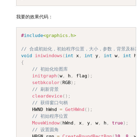
我要的效果代码：
Copy
#
include
<graphics.h>
// 合成初始化，初始程序位置，大小，参数，背景及标
void
iniwindows
(
int
 x
,
int
 y
,
int
 w
,
int
 h
{
// 初始化绘图库
initgraph
(
w
,
 h
,
 flag
)
;
setbkcolor
(
RGB
)
;
// 刷新背景
cleardevice
(
)
;
// 获得窗口句柄
	HWND hWnd 
=
GetHWnd
(
)
;
// 初始程序位置
MoveWindow
(
hWnd
,
 x
,
 y
,
 w
,
 h
,
true
)
;
// 设置圆角
	HRGN rgn 
=
CreateRoundRectRgn
(
10
,
8
,
 w