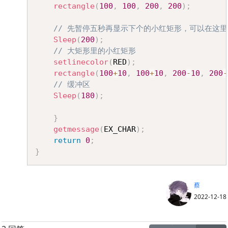
rectangle
(
100
,
100
,
200
,
200
)
;
// 先暂停五秒再显示下个的小红矩形，可以在这
Sleep
(
200
)
;
// 大矩形里的小红矩形
setlinecolor
(
RED
)
;
rectangle
(
100
+
10
,
100
+
10
,
200
-
10
,
200
-
// 缓冲区
Sleep
(
180
)
;
}
getmessage
(
EX_CHAR
)
;
return
0
;
}
蔡
2022-12-18