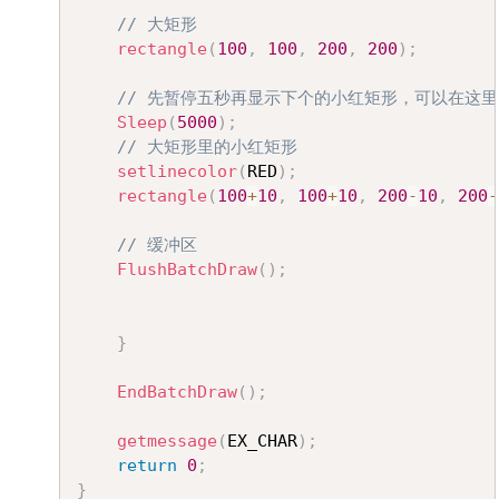
// 大矩形
rectangle
(
100
,
100
,
200
,
200
)
;
// 先暂停五秒再显示下个的小红矩形，可以在这
Sleep
(
5000
)
;
// 大矩形里的小红矩形
setlinecolor
(
RED
)
;
rectangle
(
100
+
10
,
100
+
10
,
200
-
10
,
200
-
// 缓冲区
FlushBatchDraw
(
)
;
}
EndBatchDraw
(
)
;
getmessage
(
EX_CHAR
)
;
return
0
;
}