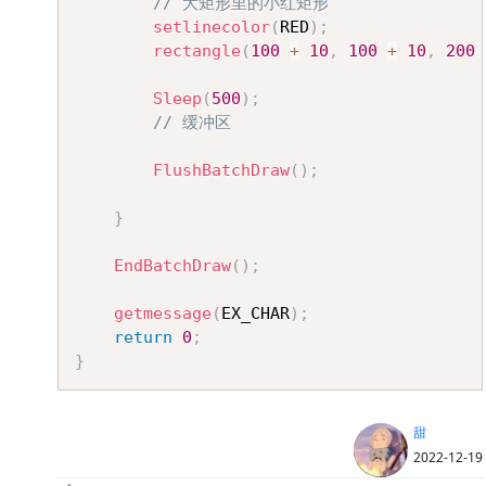
// 大矩形里的小红矩形
setlinecolor
(
RED
)
;
rectangle
(
100
+
10
,
100
+
10
,
200
Sleep
(
500
)
;
// 缓冲区
FlushBatchDraw
(
)
;
}
EndBatchDraw
(
)
;
getmessage
(
EX_CHAR
)
;
return
0
;
}
甜
2022-12-19