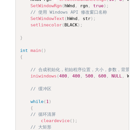
SetWindowRgn
(
hWnd
,
 rgn
,
true
)
;
// 使用 Windows API 修改窗口名称
SetWindowText
(
hWnd
,
 str
)
;
setlinecolor
(
BLACK
)
;
}
int
main
(
)
{
// 合成初始化，初始程序位置，大小，参数，背
iniwindows
(
400
,
400
,
500
,
600
,
NULL
,
 W
// 缓冲区
while
(
1
)
{
// 循环清屏
cleardevice
(
)
;
// 大矩形