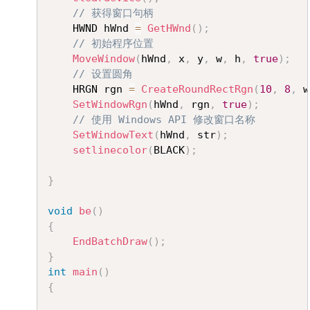
// 获得窗口句柄
	HWND hWnd 
=
GetHWnd
(
)
;
// 初始程序位置
MoveWindow
(
hWnd
,
 x
,
 y
,
 w
,
 h
,
true
)
;
// 设置圆角
	HRGN rgn 
=
CreateRoundRectRgn
(
10
,
8
,
 w
SetWindowRgn
(
hWnd
,
 rgn
,
true
)
;
// 使用 Windows API 修改窗口名称
SetWindowText
(
hWnd
,
 str
)
;
setlinecolor
(
BLACK
)
;
}
void
be
(
)
{
EndBatchDraw
(
)
;
}
int
main
(
)
{