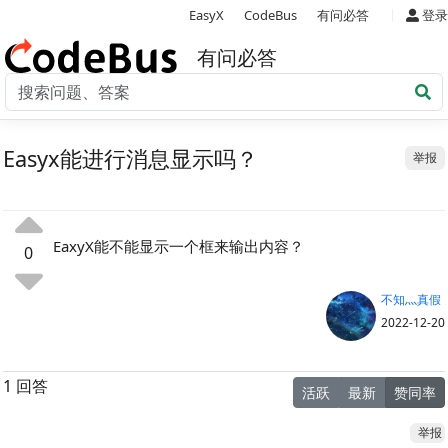
|
EasyX
CodeBus
有问必答
登录
有问必答
Easyx能进行消息显示吗？
举报
EaxyX能不能显示一个框来输出内容？
0
不知灬真假
2022-12-20
1 回答
活跃
最新
赞同率
举报