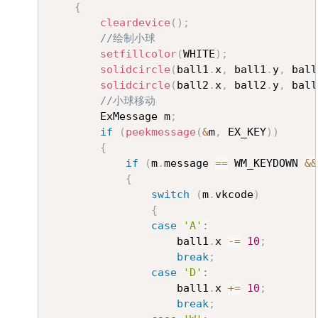
{
cleardevice
(
)
;
//绘制小球
setfillcolor
(
WHITE
)
;
solidcircle
(
ball1
.
x
,
 ball1
.
y
,
 ball
solidcircle
(
ball2
.
x
,
 ball2
.
y
,
 ball
//小球移动
		ExMessage m
;
if
(
peekmessage
(
&
m
,
 EX_KEY
)
)
{
if
(
m
.
message 
==
 WM_KEYDOWN 
&&
{
switch
(
m
.
vkcode
)
{
case
'A'
:
					ball1
.
x 
-=
10
;
break
;
case
'D'
:
					ball1
.
x 
+=
10
;
break
;