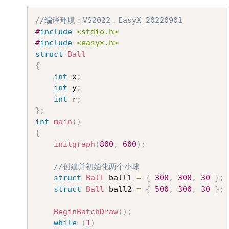
Copy
//编译环境：VS2022，EasyX_20220901
#
include
<stdio.h>
#
include
<easyx.h>
struct
Ball
{
int
 x
;
int
 y
;
int
 r
;
}
;
int
main
(
)
{
initgraph
(
800
,
600
)
;
//创建并初始化两个小球
struct
Ball
 ball1 
=
{
300
,
300
,
30
}
;
struct
Ball
 ball2 
=
{
500
,
300
,
30
}
;
BeginBatchDraw
(
)
;
while
(
1
)