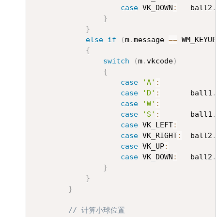
case
 VK_DOWN
:
	ball2
.
}
}
else
if
(
m
.
message 
==
 WM_KEYUP
{
switch
(
m
.
vkcode
)
{
case
'A'
:
case
'D'
:
		ball1
.
case
'W'
:
case
'S'
:
		ball1
.
case
 VK_LEFT
:
case
 VK_RIGHT
:
	ball2
.
case
 VK_UP
:
case
 VK_DOWN
:
	ball2
.
}
}
}
// 计算小球位置