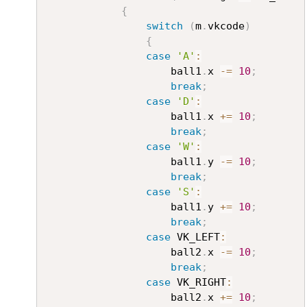
{
switch
(
m
.
vkcode
)
{
case
'A'
:
					ball1
.
x 
-=
10
;
break
;
case
'D'
:
					ball1
.
x 
+=
10
;
break
;
case
'W'
:
					ball1
.
y 
-=
10
;
break
;
case
'S'
:
					ball1
.
y 
+=
10
;
break
;
case
 VK_LEFT
:
					ball2
.
x 
-=
10
;
break
;
case
 VK_RIGHT
:
					ball2
.
x 
+=
10
;