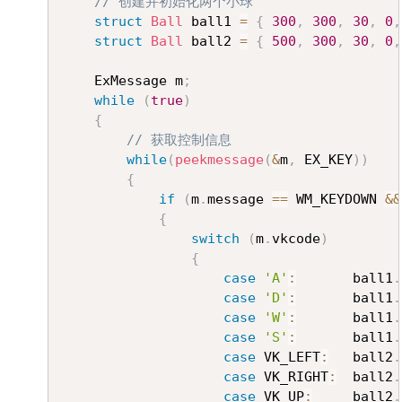
// 创建并初始化两个小球
struct
Ball
 ball1 
=
{
300
,
300
,
30
,
0
,
struct
Ball
 ball2 
=
{
500
,
300
,
30
,
0
,
	ExMessage m
;
while
(
true
)
{
// 获取控制信息
while
(
peekmessage
(
&
m
,
 EX_KEY
)
)
{
if
(
m
.
message 
==
 WM_KEYDOWN 
&&
{
switch
(
m
.
vkcode
)
{
case
'A'
:
		ball1
.
case
'D'
:
		ball1
.
case
'W'
:
		ball1
.
case
'S'
:
		ball1
.
case
 VK_LEFT
:
	ball2
.
case
 VK_RIGHT
:
	ball2
.
case
 VK_UP
:
		ball2
.