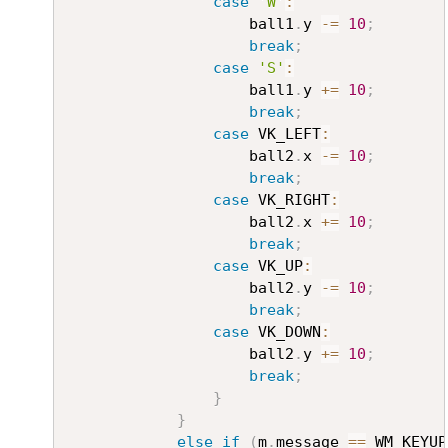
case
'W'
:
					ball1
.
y 
-=
10
;
break
;
case
'S'
:
					ball1
.
y 
+=
10
;
break
;
case
 VK_LEFT
:
					ball2
.
x 
-=
10
;
break
;
case
 VK_RIGHT
:
					ball2
.
x 
+=
10
;
break
;
case
 VK_UP
:
					ball2
.
y 
-=
10
;
break
;
case
 VK_DOWN
:
					ball2
.
y 
+=
10
;
break
;
}
}
else
if
(
m
.
message 
==
 WM_KEYUP