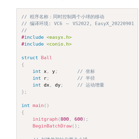
Copy
// 程序名称：同时控制两个小球的移动
// 编译环境: VC6 ～ VS2022, EasyX_20220901
//
#
include
<easyx.h>
#
include
<conio.h>
struct
Ball
{
int
 x
,
 y
;
// 坐标
int
 r
;
// 半径
int
 dx
,
 dy
;
// 运动增量
}
;
int
main
(
)
{
initgraph
(
800
,
600
)
;
BeginBatchDraw
(
)
;