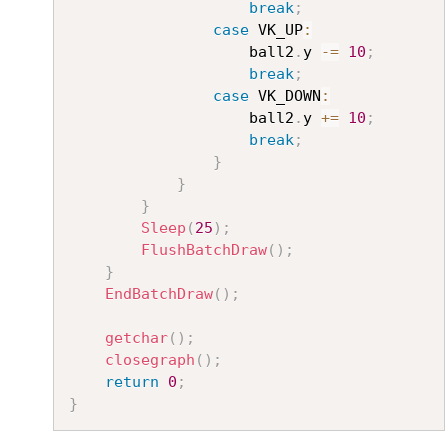
break
;
case
 VK_UP
:
					ball2
.
y 
-=
10
;
break
;
case
 VK_DOWN
:
					ball2
.
y 
+=
10
;
break
;
}
}
}
Sleep
(
25
)
;
FlushBatchDraw
(
)
;
}
EndBatchDraw
(
)
;
getchar
(
)
;
closegraph
(
)
;
return
0
;
}