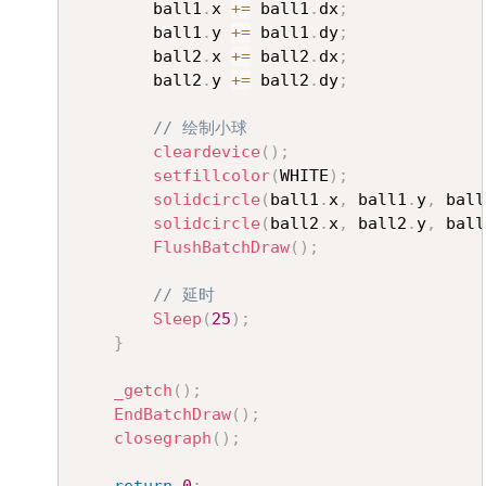
		ball1
.
x 
+=
 ball1
.
dx
;
		ball1
.
y 
+=
 ball1
.
dy
;
		ball2
.
x 
+=
 ball2
.
dx
;
		ball2
.
y 
+=
 ball2
.
dy
;
// 绘制小球
cleardevice
(
)
;
setfillcolor
(
WHITE
)
;
solidcircle
(
ball1
.
x
,
 ball1
.
y
,
 ball
solidcircle
(
ball2
.
x
,
 ball2
.
y
,
 ball
FlushBatchDraw
(
)
;
// 延时
Sleep
(
25
)
;
}
_getch
(
)
;
EndBatchDraw
(
)
;
closegraph
(
)
;