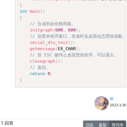
}
int
main
(
)
{
// 合成初始化精简版。
initgraph
(
600
,
600
)
;
// 设置本程序窗口，变成时实桌面动态壁纸函数。
serial_dtu_test
(
)
;
getmessage
(
EX_CHAR
)
;
// 按 ESC 键停止桌面壁纸程序，可以退出。
closegraph
(
)
;
// 返回。
return
0
;
}
甜
2023-3-30
1 回答
活跃
最新
赞同率