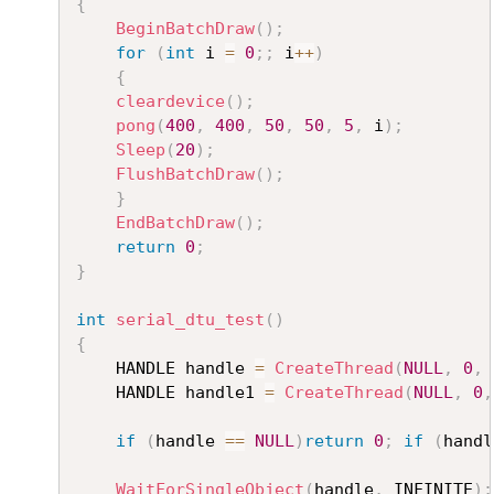
{
BeginBatchDraw
(
)
;
for
(
int
 i 
=
0
;
;
 i
++
)
{
cleardevice
(
)
;
pong
(
400
,
400
,
50
,
50
,
5
,
 i
)
;
Sleep
(
20
)
;
FlushBatchDraw
(
)
;
}
EndBatchDraw
(
)
;
return
0
;
}
int
serial_dtu_test
(
)
{
	HANDLE handle 
=
CreateThread
(
NULL
,
0
,
 
	HANDLE handle1 
=
CreateThread
(
NULL
,
0
,
if
(
handle 
==
NULL
)
return
0
;
if
(
handl
WaitForSingleObject
(
handle
,
 INFINITE
)
;