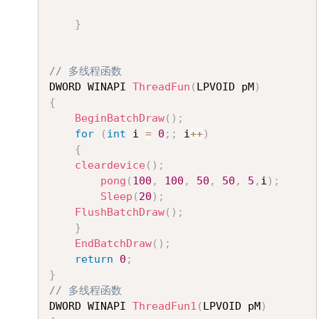
}
// 多线程函数
DWORD WINAPI 
ThreadFun
(
LPVOID pM
)
{
BeginBatchDraw
(
)
;
for
(
int
 i 
=
0
;
;
 i
++
)
{
cleardevice
(
)
;
pong
(
100
,
100
,
50
,
50
,
5
,
i
)
;
Sleep
(
20
)
;
FlushBatchDraw
(
)
;
}
EndBatchDraw
(
)
;
return
0
;
}
// 多线程函数
DWORD WINAPI 
ThreadFun1
(
LPVOID pM
)