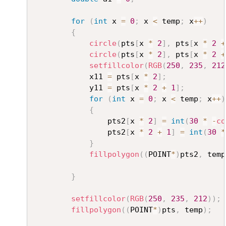
for
(
int
 x 
=
0
;
 x 
<
 temp
;
 x
++
)
{
circle
(
pts
[
x 
*
2
]
,
 pts
[
x 
*
2
+
circle
(
pts
[
x 
*
2
]
,
 pts
[
x 
*
2
+
setfillcolor
(
RGB
(
250
,
235
,
212
			x11 
=
 pts
[
x 
*
2
]
;
			y11 
=
 pts
[
x 
*
2
+
1
]
;
for
(
int
 x 
=
0
;
 x 
<
 temp
;
 x
++
)
{
				pts2
[
x 
*
2
]
=
int
(
30
*
-
co
				pts2
[
x 
*
2
+
1
]
=
int
(
30
*
}
fillpolygon
(
(
POINT
*
)
pts2
,
 temp
}
setfillcolor
(
RGB
(
250
,
235
,
212
)
)
;
fillpolygon
(
(
POINT
*
)
pts
,
 temp
)
;