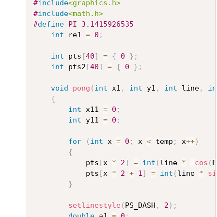
Copy
#
include
<graphics.h>
#
include
<math.h>
#
define
PI
3.1415926535
int
 re1 
=
0
;
int
 pts
[
40
]
=
{
0
}
;
int
 pts2
[
40
]
=
{
0
}
;
void
pong
(
int
 x1
,
int
 y1
,
int
 line
,
in
{
int
 x11 
=
0
;
int
 y11 
=
0
;
for
(
int
 x 
=
0
;
 x 
<
 temp
;
 x
++
)
{
			pts
[
x 
*
2
]
=
int
(
line 
*
-
cos
(
P
			pts
[
x 
*
2
+
1
]
=
int
(
line 
*
si
}
setlinestyle
(
PS_DASH
,
2
)
;
double
 a1 
=
0
;