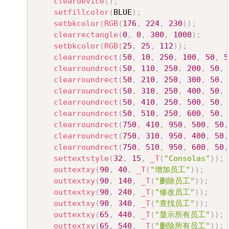
cleardevice
(
)
;
setfillcolor
(
BLUE
)
;
setbkcolor
(
RGB
(
176
,
224
,
230
)
)
;
clearrectangle
(
0
,
0
,
300
,
1000
)
;
setbkcolor
(
RGB
(
25
,
25
,
112
)
)
;
clearroundrect
(
50
,
10
,
250
,
100
,
50
,
5
clearroundrect
(
50
,
110
,
250
,
200
,
50
,
clearroundrect
(
50
,
210
,
250
,
300
,
50
,
clearroundrect
(
50
,
310
,
250
,
400
,
50
,
clearroundrect
(
50
,
410
,
250
,
500
,
50
,
clearroundrect
(
50
,
510
,
250
,
600
,
50
,
clearroundrect
(
750
,
410
,
950
,
500
,
50
,
clearroundrect
(
750
,
310
,
950
,
400
,
50
,
clearroundrect
(
750
,
510
,
950
,
600
,
50
,
settextstyle
(
32
,
15
,
_T
(
"Consolas"
)
)
;
outtextxy
(
90
,
40
,
_T
(
"增加员工"
)
)
;
outtextxy
(
90
,
140
,
_T
(
"删除员工"
)
)
;
outtextxy
(
90
,
240
,
_T
(
"修改员工"
)
)
;
outtextxy
(
90
,
340
,
_T
(
"查找员工"
)
)
;
outtextxy
(
65
,
440
,
_T
(
"显示所有员工"
)
)
;
outtextxy
(
65
,
540
,
_T
(
"删除所有员工"
)
)
;