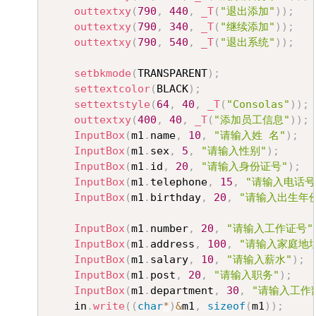
outtextxy
(
790
,
440
,
_T
(
"退出添加"
)
)
;
outtextxy
(
790
,
340
,
_T
(
"继续添加"
)
)
;
outtextxy
(
790
,
540
,
_T
(
"退出系统"
)
)
;
setbkmode
(
TRANSPARENT
)
;
settextcolor
(
BLACK
)
;
settextstyle
(
64
,
40
,
_T
(
"Consolas"
)
)
;
outtextxy
(
400
,
40
,
_T
(
"添加员工信息"
)
)
;
InputBox
(
m1
.
name
,
10
,
"请输入姓 名"
)
;
InputBox
(
m1
.
sex
,
5
,
"请输入性别"
)
;
InputBox
(
m1
.
id
,
20
,
"请输入身份证号"
)
;
InputBox
(
m1
.
telephone
,
15
,
"请输入电话号
InputBox
(
m1
.
birthday
,
20
,
"请输入出生年
InputBox
(
m1
.
number
,
20
,
"请输入工作证号"
InputBox
(
m1
.
address
,
100
,
"请输入家庭地
InputBox
(
m1
.
salary
,
10
,
"请输入薪水"
)
;
InputBox
(
m1
.
post
,
20
,
"请输入职务"
)
;
InputBox
(
m1
.
department
,
30
,
"请输入工作
	in
.
write
(
(
char
*
)
&
m1
,
sizeof
(
m1
)
)
;