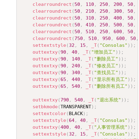
clearroundrect
(
50
,
110
,
250
,
200
,
50
,
clearroundrect
(
50
,
210
,
250
,
300
,
50
,
clearroundrect
(
50
,
310
,
250
,
400
,
50
,
clearroundrect
(
50
,
410
,
250
,
500
,
50
,
clearroundrect
(
50
,
510
,
250
,
600
,
50
,
clearroundrect
(
750
,
510
,
950
,
600
,
50
,
settextstyle
(
32
,
15
,
_T
(
"Consolas"
)
)
;
outtextxy
(
90
,
40
,
_T
(
"增加员工"
)
)
;
outtextxy
(
90
,
140
,
_T
(
"删除员工"
)
)
;
outtextxy
(
90
,
240
,
_T
(
"修改员工"
)
)
;
outtextxy
(
90
,
340
,
_T
(
"查找员工"
)
)
;
outtextxy
(
65
,
440
,
_T
(
"显示所有员工"
)
)
;
outtextxy
(
65
,
540
,
_T
(
"删除所有员工"
)
)
;
outtextxy
(
790
,
540
,
_T
(
"退出系统"
)
)
;
setbkmode
(
TRANSPARENT
)
;
settextcolor
(
BLACK
)
;
settextstyle
(
64
,
40
,
_T
(
"Consolas"
)
)
;
outtextxy
(
400
,
40
,
_T
(
"人事管理系统"
)
)
;
settextstyle
(
32
,
15
,
_T
(
"Consolas"
)
)
;