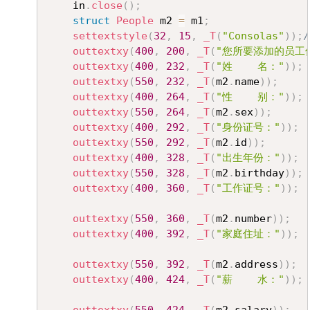
	in
.
close
(
)
;
struct
People
 m2 
=
 m1
;
settextstyle
(
32
,
15
,
_T
(
"Consolas"
)
)
;
/
outtextxy
(
400
,
200
,
_T
(
"您所要添加的员工
outtextxy
(
400
,
232
,
_T
(
"姓    名："
)
)
;
outtextxy
(
550
,
232
,
_T
(
m2
.
name
)
)
;
outtextxy
(
400
,
264
,
_T
(
"性    别："
)
)
;
outtextxy
(
550
,
264
,
_T
(
m2
.
sex
)
)
;
outtextxy
(
400
,
292
,
_T
(
"身份证号："
)
)
;
outtextxy
(
550
,
292
,
_T
(
m2
.
id
)
)
;
outtextxy
(
400
,
328
,
_T
(
"出生年份："
)
)
;
outtextxy
(
550
,
328
,
_T
(
m2
.
birthday
)
)
;
outtextxy
(
400
,
360
,
_T
(
"工作证号："
)
)
;
outtextxy
(
550
,
360
,
_T
(
m2
.
number
)
)
;
outtextxy
(
400
,
392
,
_T
(
"家庭住址："
)
)
;
outtextxy
(
550
,
392
,
_T
(
m2
.
address
)
)
;
outtextxy
(
400
,
424
,
_T
(
"薪    水："
)
)
;