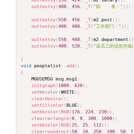
outtextxy
(
550
,
424
,
_T
(
m2
.
salary
)
)
;
outtextxy
(
400
,
456
,
_T
(
"职    务："
)
)
;
outtextxy
(
550
,
456
,
_T
(
m2
.
post
)
)
;
outtextxy
(
400
,
488
,
_T
(
"工作部门："
)
)
;
outtextxy
(
550
,
488
,
_T
(
m2
.
department
)
)
outtextxy
(
400
,
520
,
_T
(
"该员工的信息存储
}
void
 peoplelist
::
add
(
)
{
	MOUSEMSG msg
,
msg1
;
initgraph
(
1000
,
620
)
;
setbkcolor
(
WHITE
)
;
cleardevice
(
)
;
setfillcolor
(
BLUE
)
;
setbkcolor
(
RGB
(
176
,
224
,
230
)
)
;
clearrectangle
(
0
,
0
,
300
,
1000
)
;
setbkcolor
(
RGB
(
25
,
25
,
112
)
)
;
clearroundrect
(
50
,
10
,
250
,
100
,
50
,
5