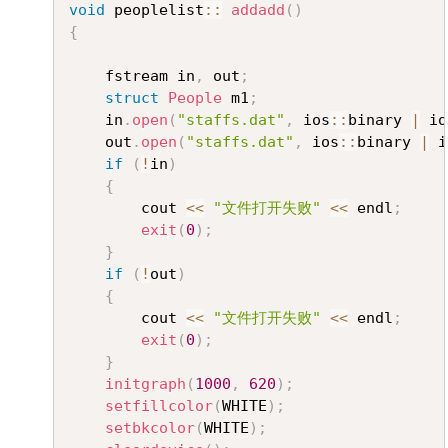
Copy
void
 peoplelist
::
addadd
(
)
{
	fstream in
,
 out
;
struct
People
 m1
;
	in
.
open
(
"staffs.dat"
,
 ios
::
binary 
|
 io
	out
.
open
(
"staffs.dat"
,
 ios
::
binary 
|
 i
if
(
!
in
)
{
		cout 
<<
"文件打开失败"
<<
 endl
;
exit
(
0
)
;
}
if
(
!
out
)
{
		cout 
<<
"文件打开失败"
<<
 endl
;
exit
(
0
)
;
}
initgraph
(
1000
,
620
)
;
setfillcolor
(
WHITE
)
;
setbkcolor
(
WHITE
)
;