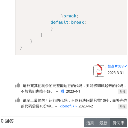
}
break
;
default
:
break
;
}
}
}
}
如叁✘悦兮✔
2023-3-31
请补充其他剩余的完整能运行的代码，要能够调试起来的代码，
不然我们也搞不好。
－
甜
2023-4-1
举报
请发上最简的可运行的代码，不然解决问题只需10秒，而补充你
的代码需要10分钟...
－
xiongfj ◑◑
2023-4-2
举报
0 回答
活跃
最新
赞同率