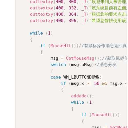
outtextxy
(
400
,
300
,
_T
(
"欢迎来到人事管理
outtextxy
(
400
,
332
,
_T
(
"该系统目前有左侧
outtextxy
(
400
,
364
,
_T
(
"根据您的要求点击
outtextxy
(
400
,
396
,
_T
(
"希望您愉快使用该
while
(
1
)
{
if
(
MouseHit
(
)
)
//有鼠标操作消息返回真
{
			msg 
=
GetMouseMsg
(
)
;
//获取鼠标
switch
(
msg
.
uMsg
)
//消息分发
{
case
 WM_LBUTTONDOWN
:
if
(
msg
.
x 
>=
50
&&
 msg
.
x 
<
{
addadd
(
)
;
while
(
1
)
{
if
(
MouseHit
(
)
)
{
							msg1 
=
GetMous