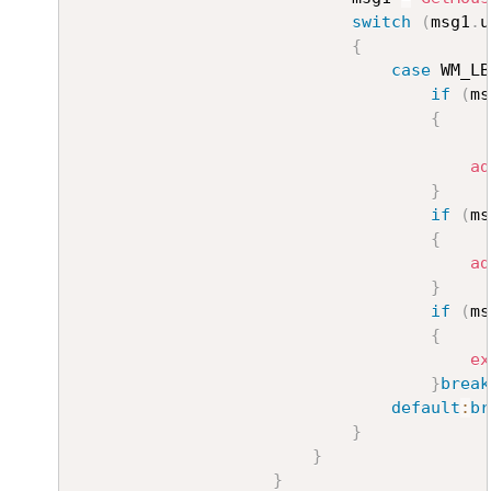
switch
(
msg1
.
u
{
case
 WM_LB
if
(
ms
{
ad
}
if
(
ms
{
ad
}
if
(
ms
{
ex
}
break
default
:
br
}
}
}