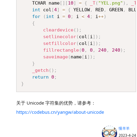
    TCHAR name
[
]
[
10
]
=
{
_T
(
"YEL.png"
)
,
_T
int
 col
[
4
]
=
{
 YELLOW
,
 RED
,
 GREEN
,
 BLU
for
(
int
 i 
=
0
;
 i 
<
4
;
 i
++
)
{
cleardevice
(
)
;
setlinecolor
(
col
[
i
]
)
;
setfillcolor
(
col
[
i
]
)
;
fillrectangle
(
0
,
0
,
240
,
240
)
;
saveimage
(
name
[
i
]
)
;
}
_getch
(
)
;
return
0
;
}
关于 Unicode 字符集的优势，请参考：
https://codebus.cn/yangw/about-unicode
慢羊羊
2023-4-24