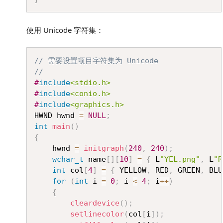
使用 Unicode 字符集：
Copy
// 需要设置项目字符集为 Unicode
//
#
include
<stdio.h>
#
include
<conio.h>
#
include
<graphics.h>
HWND hwnd 
=
NULL
;
int
main
(
)
{
	hwnd 
=
initgraph
(
240
,
240
)
;
wchar_t
 name
[
]
[
10
]
=
{
 L
"YEL.png"
,
 L
"R
int
 col
[
4
]
=
{
 YELLOW
,
 RED
,
 GREEN
,
 BLU
for
(
int
 i 
=
0
;
 i 
<
4
;
 i
++
)
{
cleardevice
(
)
;
setlinecolor
(
col
[
i
]
)
;