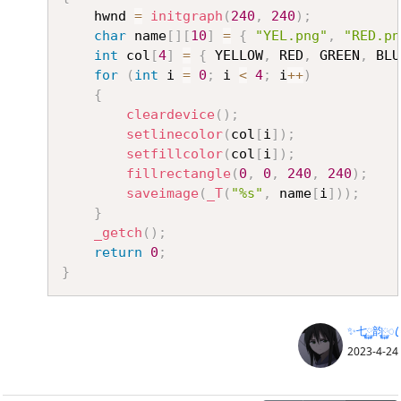
	hwnd 
=
initgraph
(
240
,
240
)
;
char
 name
[
]
[
10
]
=
{
"YEL.png"
,
"RED.pn
int
 col
[
4
]
=
{
 YELLOW
,
 RED
,
 GREEN
,
 BLU
for
(
int
 i 
=
0
;
 i 
<
4
;
 i
++
)
{
cleardevice
(
)
;
setlinecolor
(
col
[
i
]
)
;
setfillcolor
(
col
[
i
]
)
;
fillrectangle
(
0
,
0
,
240
,
240
)
;
saveimage
(
_T
(
"%s"
,
 name
[
i
]
)
)
;
}
_getch
(
)
;
return
0
;
}
✨七࿆韵࿆ꦿ
2023-4-24