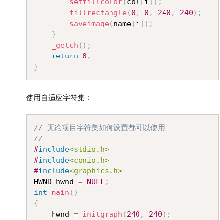
setfillcolor
(
col
[
i
]
)
;
fillrectangle
(
0
,
0
,
240
,
240
)
;
saveimage
(
name
[
i
]
)
;
}
_getch
(
)
;
return
0
;
}
使用自适应字符集：
Copy
// 无论项目字符集如何设置都可以使用
//
#
include
<stdio.h>
#
include
<conio.h>
#
include
<graphics.h>
HWND hwnd 
=
NULL
;
int
main
(
)
{
	hwnd 
=
initgraph
(
240
,
240
)
;