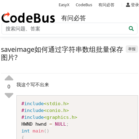
|
EasyX
CodeBus
有问必答
登录
有问必答
saveimage如何通过字符串数组批量保存
举报
图片?
我这个写不出来
0
Copy
#
include
<stdio.h>
#
include
<conio.h>
#
include
<graphics.h>
HWND hwnd 
=
NULL
;
int
main
(
)
{