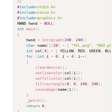
//
#
include
<stdio.h>
#
include
<conio.h>
#
include
<graphics.h>
HWND hwnd 
=
NULL
;
int
main
(
)
{
	hwnd 
=
initgraph
(
240
,
240
)
;
char
 name
[
]
[
10
]
=
{
"YEL.png"
,
"RED.pn
int
 col
[
4
]
=
{
 YELLOW
,
 RED
,
 GREEN
,
 BLU
for
(
int
 i 
=
0
;
 i 
<
4
;
 i
++
)
{
cleardevice
(
)
;
setlinecolor
(
col
[
i
]
)
;
setfillcolor
(
col
[
i
]
)
;
fillrectangle
(
0
,
0
,
240
,
240
)
;
saveimage
(
name
[
i
]
)
;
}
_getch
(
)
;
return
0
;
}